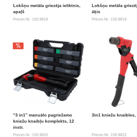
Lokšņu metāla griezēja ieliktnis,
Lokšņu metāla griezēja
apaļš
āķis
Preces Nr.: 150.9818
Preces Nr.: 150.9819
“3 in1” manuālo pagriežamo
3in1 kniežu knaibles,
kniežu knaibļu komplekts, 12
instr.
Preces Nr.: 150.9820
Preces Nr.: 150.9822