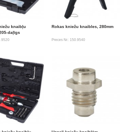
niežu knaibļu
Rokas kniežu knaibles, 280mm
205-daļīgs
0.9520
Preces Nr.: 150.9540
s kniežu knaibļu
Uzgaļi kniežu knaiblēm