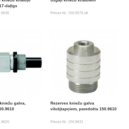
17-daļīgs
0.9630
Preces Nr.: 150.9570 utt.
kniežu galva,
Rezerves kniežu galva
50.9610
vilcējtapņiem, paredzēta 150.9610
0.9620
Preces Nr.: 150.9631