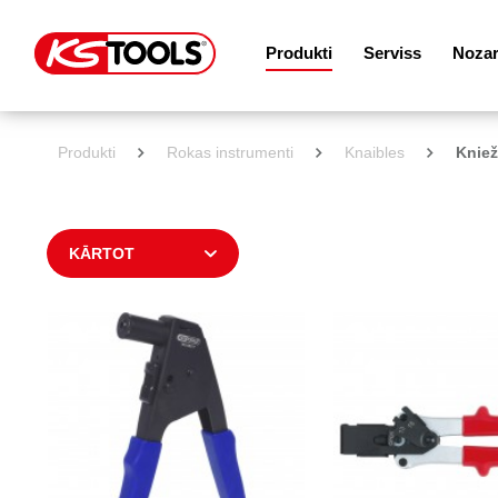
Produkti
Serviss
Noza
Produkti
Rokas instrumenti
Knaibles
Kniež
KĀRTOT