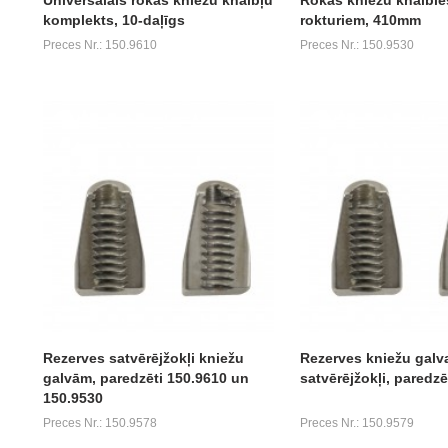
komplekts, 10-daļīgs
rokturiem, 410mm
Preces Nr.: 150.9610
Preces Nr.: 150.9530
Rezerves satvērējžokļi kniežu
Rezerves kniežu galv
galvām, paredzēti 150.9610 un
satvērējžokļi, paredzē
150.9530
Preces Nr.: 150.9578
Preces Nr.: 150.9579