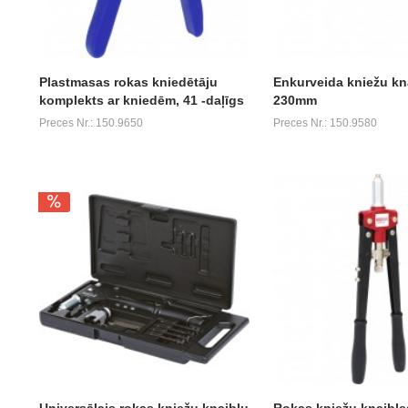
Plastmasas rokas kniedētāju
Enkurveida kniežu kn
komplekts ar kniedēm, 41 -daļīgs
230mm
Preces Nr.: 150.9650
Preces Nr.: 150.9580
Universālais rokas kniežu knaibļu
Rokas kniežu knaible