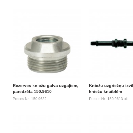
Rezerves kniežu galva uzgaļiem,
Kniežu uzgriežņu izvi
paredzēta 150.9610
kniežu knaiblēm
Preces Nr.: 150.9632
Preces Nr.: 150.9613 utt.