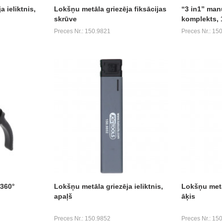
 ieliktnis,
Lokšņu metāla griezēja fiksācijas
“3 in1” man
skrūve
komplekts, 1
Preces Nr.: 150.9821
Preces Nr.: 15
 360°
Lokšņu metāla griezēja ieliktnis,
Lokšņu metāl
apaļš
āķis
Preces Nr.: 150.9852
Preces Nr.: 15