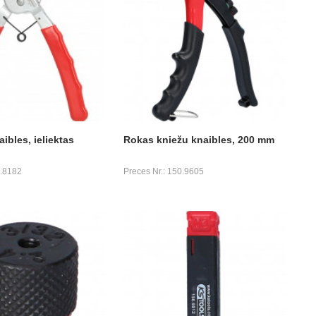
ibles, ieliektas
Rokas kniežu knaibles, 200 mm
1.8182
Preces Nr.: 150.9605