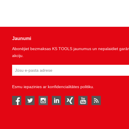
Jaunumi
Abonējiet bezmaksas KS TOOLS jaunumus un nepalaidiet garām 
akciju.
Esmu iepazinies ar
konfidencialitātes politiku
.
facebook
twitter
instagram
linked in
Xing
youtube
rss