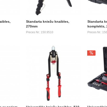
aibles,
Standarta kniežu knaibles,
Standarta k
270mm
komplekts, 
Preces Nr.: 150.9510
Preces Nr.: 15
s ar gariem
Universālās kniežu knaibles, 510
Universālai