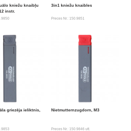
uālo kniežu knaibļu
3in1 kniežu knaibles
2 instr.
0.9850
Preces Nr.: 150.9851
a griezēja ieliktnis,
Nietmutternzugdorn, M3
0.9853
Preces Nr.: 150.9846 utt.