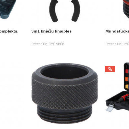
omplekts,
3in1 kniežu knaibles
Mundstücke 
Preces Nr.: 150.9806
Preces Nr.: 150