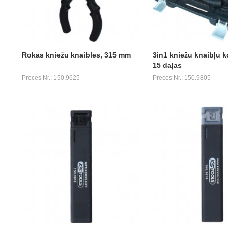
Rokas kniežu knaibles, 315 mm
3in1 kniežu knaibļu k
15 daļas
Preces Nr.: 150.9625
Preces Nr.: 150.9805