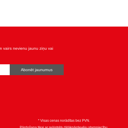
vairs nevienu jaunu ziņu vai
Abonēt jaunumus
* Visas cenas norādītas bez PVN.
Pārdošana tikai ar reģistrētu tālākpārdevēju starpniecību.