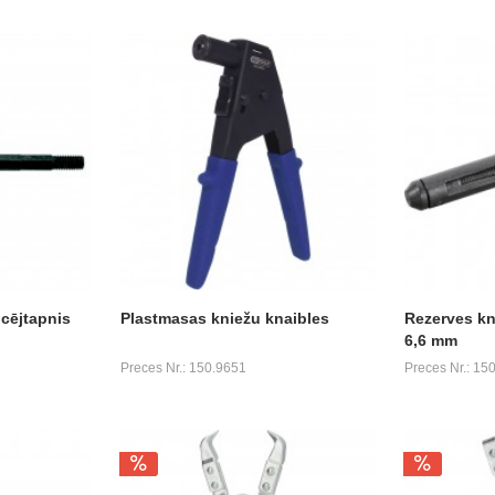
lcējtapnis
Plastmasas kniežu knaibles
Rezerves kn
6,6 mm
Preces Nr.: 150.9651
Preces Nr.: 15