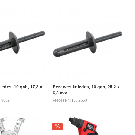
iedes, 10 gab, 17,2 x
Rezerves kniedes, 10 gab, 25,2 x
6,3 mm
0.9652
Preces Nr.: 150.9653