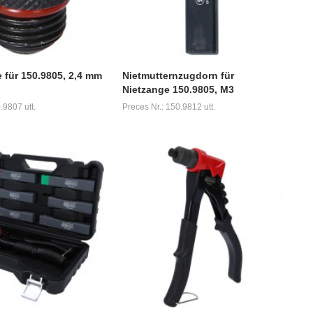
für 150.9805, 2,4 mm
Nietmutternzugdorn für
Nietzange 150.9805, M3
.9807 utt.
Preces Nr.: 150.9812 utt.