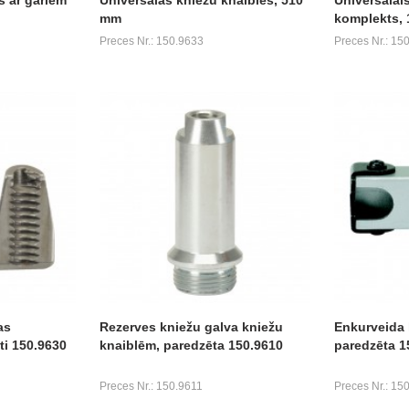
mm
komplekts, 
Preces Nr.: 150.9633
Preces Nr.: 15
as
Rezerves kniežu galva kniežu
Enkurveida 
ti 150.9630
knaiblēm, paredzēta 150.9610
paredzēta 1
Preces Nr.: 150.9611
Preces Nr.: 15