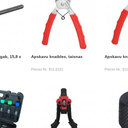
gab, 15,8 x
Apskavu knaibles, taisnas
Apskavu kna
Preces Nr.: 911.8181
Preces Nr.: 91