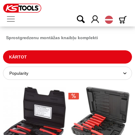
Latvijas
Sprostgredzenu montāžas knaibļu komplekti
KĀRTOT