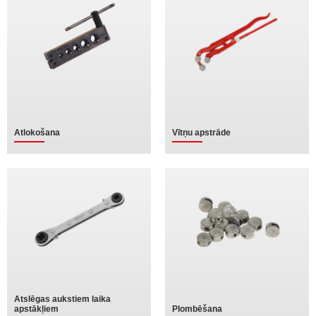
Atlokošana
Vītņu apstrāde
Atslēgas aukstiem laika
apstākļiem
Plombēšana