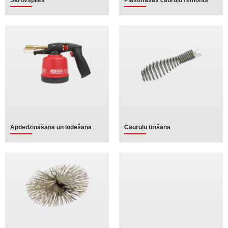
Skrūvspīles
Plastmasas cauruļu remonts
Apdedzināšana un lodēšana
Cauruļu tīrīšana