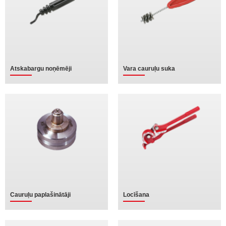
Atskabargu noņēmēji
Vara cauruļu suka
Cauruļu paplašinātāji
Locīšana