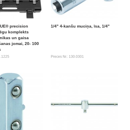
E® precision
1/4" 4-kanšu muciņa, īsa, 1/4"
ēgu komplekts
nikas un gaisa
anas jomai, 20- 100
s
6.1225
Preces Nr.: 130.0301