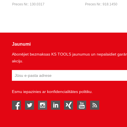
Preces Nr.: 130.0317
Preces Nr.: 918.1450
Jaunumi
Abonējiet bezmaksas KS TOOLS jaunumus un nepalaidiet garām 
akciju.
Esmu iepazinies ar
konfidencialitātes politiku
.
facebook
twitter
instagram
linked in
Xing
youtube
rss