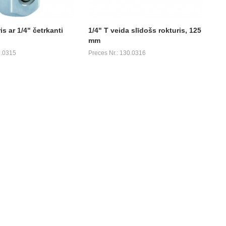
is ar 1/4" četrkanti
1/4" T veida slīdošs rokturis, 125
mm
0.0315
Preces Nr.: 130.0316