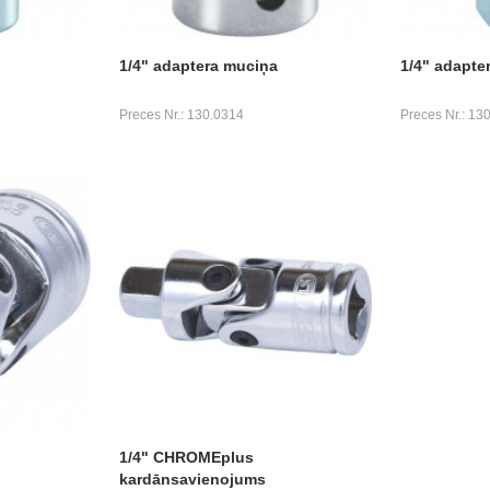
1/4" adaptera muciņa
1/4" adapter
Preces Nr.: 130.0314
Preces Nr.: 13
1/4" CHROMEplus
kardānsavienojums