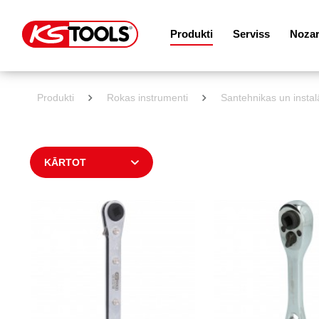
Produkti
Serviss
Noza
Produkti
Rokas instrumenti
Santehnikas un instal
KĀRTOT