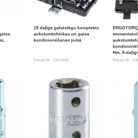
19 daļīgs galatslēgu komplekts
ERGOTORQU
gaisa
aukstumtehnikas un gaisa
momentatsl
i,
kondicionēšanas jomā
aukstumteh
kondicionēš
Nm, 8-daļīg
Preces Nr.: 130.0300
Preces Nr.: 51