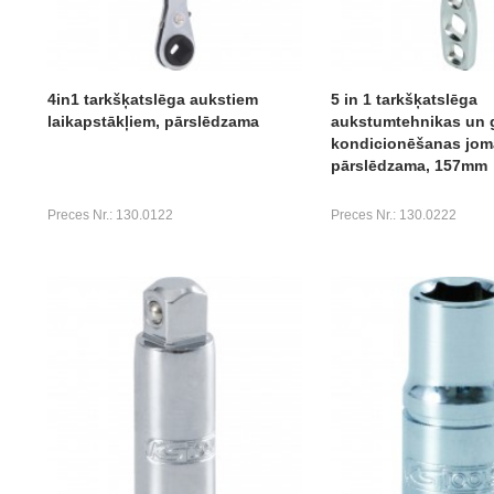
4in1 tarkšķatslēga aukstiem
5 in 1 tarkšķatslēga
laikapstākļiem, pārslēdzama
aukstumtehnikas un 
kondicionēšanas joma
pārslēdzama, 157mm
Preces Nr.: 130.0122
Preces Nr.: 130.0222