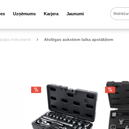
res
Uzņēmums
Karjera
Jaunumi
ācijas instrumenti
Atslēgas aukstiem laika apstākļiem