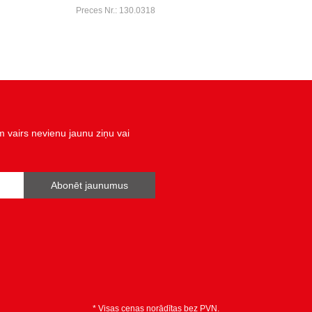
Preces Nr.: 130.0318
vairs nevienu jaunu ziņu vai
Abonēt jaunumus
* Visas cenas norādītas bez PVN.