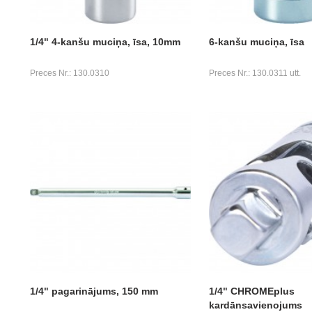
1/4" 4-kanšu muciņa, īsa, 10mm
6-kanšu muciņa, īsa
Preces Nr.: 130.0310
Preces Nr.: 130.0311 utt.
1/4" pagarinājums, 150 mm
1/4" CHROMEplus
kardānsavienojums