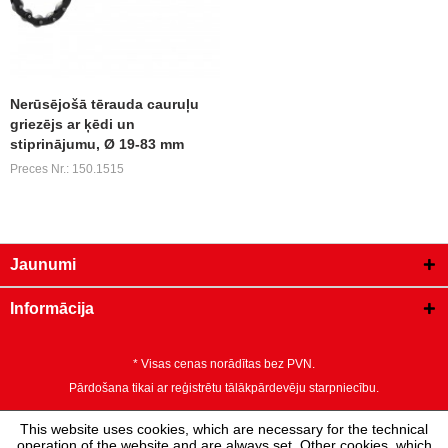
Nerūsējošā tērauda cauruļu
griezējs ar ķēdi un
stiprinājumu, Ø 19-83 mm
Preces Nr.: 150.1515
Jaunumi
Informācija
* Visas cenas norādītas bez PVN.
Pārdošana tikai ar reģistrētu tālākpārdevēju starpniecību.
This website uses cookies, which are necessary for the technical
operation of the website and are always set. Other cookies, which