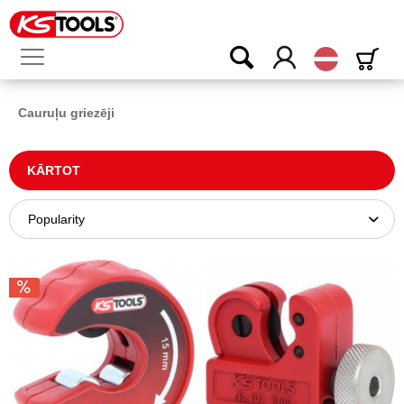
Latvijas
Cauruļu griezēji
KĀRTOT