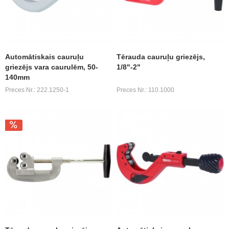
Automātiskais cauruļu
Tērauda cauruļu griezējs,
griezējs vara caurulēm, 50-
1/8"-2"
140mm
Preces Nr.: 222.1250-1
Preces Nr.: 110.1000