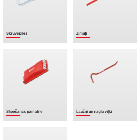
Skrūvspīles
Zīmuļi
Slīpēšanas pamatne
Laužņi un naglu viļķi