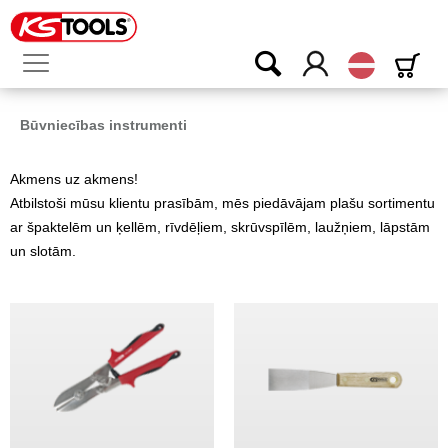
Latvijas
Būvniecības instrumenti
Akmens uz akmens!
Atbilstoši mūsu klientu prasībām, mēs piedāvājam plašu sortimentu
ar špaktelēm un ķellēm, rīvdēļiem, skrūvspīlēm, laužņiem, lāpstām
un slotām.