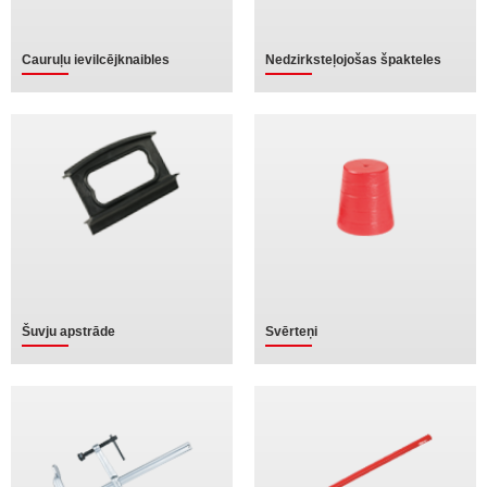
Cauruļu ievilcējknaibles
Nedzirksteļojošas špakteles
Šuvju apstrāde
Svērteņi