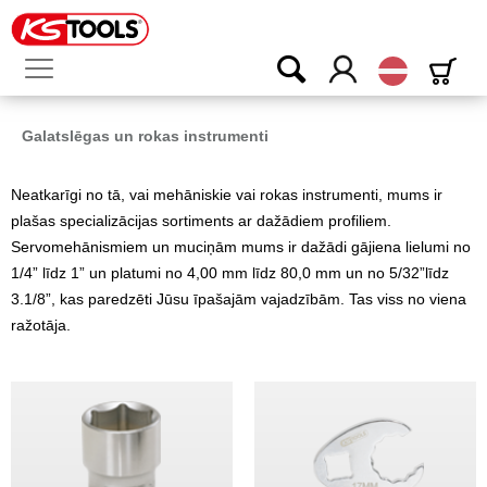
Latvijas
Galatslēgas un rokas instrumenti
Neatkarīgi no tā, vai mehāniskie vai rokas instrumenti, mums ir
plašas specializācijas sortiments ar dažādiem profiliem.
Servomehānismiem un muciņām mums ir dažādi gājiena lielumi no
1/4” līdz 1” un platumi no 4,00 mm līdz 80,0 mm un no 5/32”līdz
3.1/8”, kas paredzēti Jūsu īpašajām vajadzībām. Tas viss no viena
ražotāja.