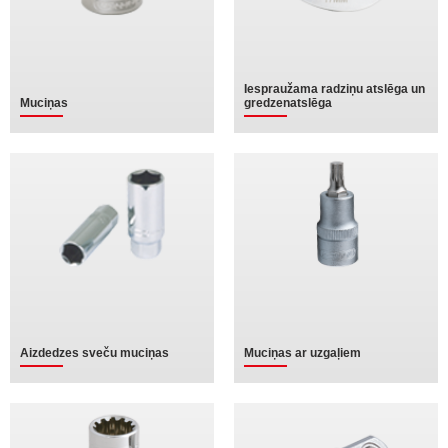
Iespraužama radziņu atslēga un
Muciņas
gredzenatslēga
Aizdedzes sveču muciņas
Muciņas ar uzgaļiem