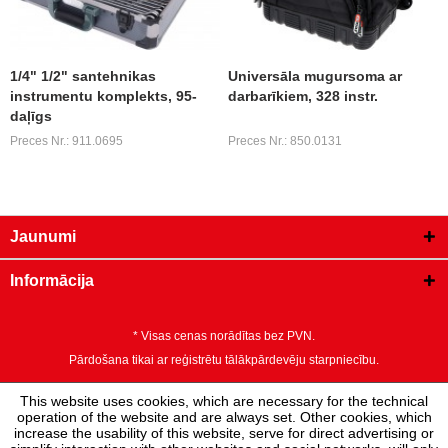
1/4" 1/2" santehnikas
Universāla mugursoma ar
instrumentu komplekts, 95-
darbarīkiem, 328 instr.
daļīgs
Preces Nr.: 911.0695
Preces Nr.: 850.0131
Jaunumi
Informācija
* Visas cenas norādītas bez PVN.
Pārdošana tikai ar reģistrētu tālākpārdevēju starpniecību.
This website uses cookies, which are necessary for the technical
operation of the website and are always set. Other cookies, which
increase the usability of this website, serve for direct advertising or