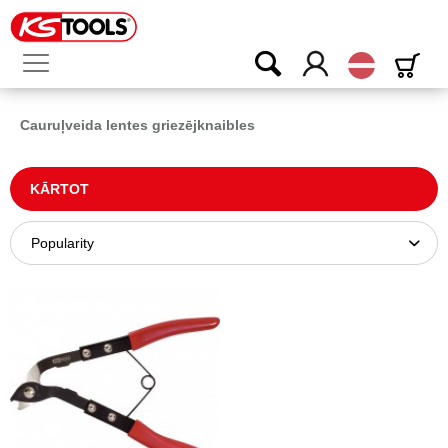
Latvijas
Cauruļveida lentes griezējknaibles
KĀRTOT