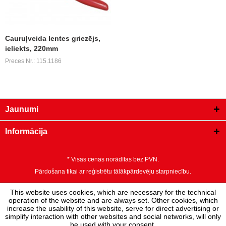
Cauruļveida lentes griezējs,
ieliekts, 220mm
Preces Nr.: 115.1186
Jaunumi
Informācija
* Visas cenas norādītas bez PVN.
Pārdošana tikai ar reģistrētu tālākpārdevēju starpniecību.
This website uses cookies, which are necessary for the technical
operation of the website and are always set. Other cookies, which
increase the usability of this website, serve for direct advertising or
simplify interaction with other websites and social networks, will only
be used with your consent.