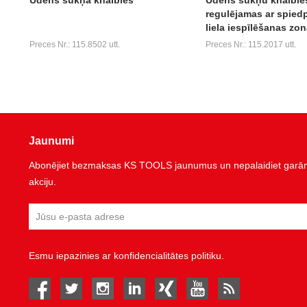
regulējamas ar spiedp
liela iespīlēšanas zon
Preces Nr.: 115.8502 utt.
Preces Nr.: 115.2017 utt.
Jaunumi
Abonējiet bezmaksas KS TOOLS jaunumus un nepalaidiet garām 
akciju.
Esmu iepazinies ar
konfidencialitātes politiku
.
facebook
twitter
instagram
linked in
Xing
youtube
rss