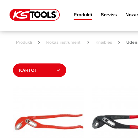
Produkti
Serviss
Noza
Produkti
Rokas instrumenti
Knaibles
Ūdens
KĀRTOT