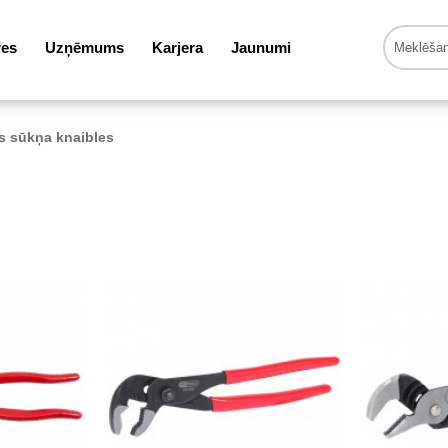
res
Uzņēmums
Karjera
Jaunumi
 sūkņa knaibles