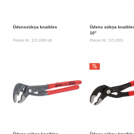
Ūdenssūkņa knaibles
Ūdens sūkņa knaible
10"
Preces Nr.: 115.1000 utt.
Preces Nr.: 115.2001
Ūdens sūkņa knaibles
Ūdens sūkņu knaible