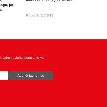
ogu, ļoti
a
Preces Nr.: 115.2015
vairs nevienu jaunu ziņu vai
Abonēt jaunumus