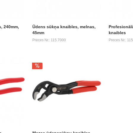
s, 240mm,
Ūdens sūkņa knaibles, melnas,
Profesionāl
45mm
knaibles
Preces Nr.: 115.7000
Preces Nr.: 115
s,
Mazas ūdenssūkņu knaibles