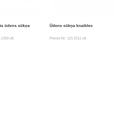
ās ūdens sūkņa
Ūdens sūkņa knaibles
.1350 utt.
Preces Nr.: 115.2011 utt.