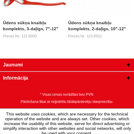
Ūdens sūkņa knaibļu
Ūdens sūkņa knaibļu
komplekts, 3-daļīgs, 7"-12"
komplekts, 2-daļīgs, 10"-12"
Preces Nr.: 115.0000
Preces Nr.: 115.8501
Jaunumi
Informācija
* Visas cenas norādītas bez PVN.
Pārdošana tikai ar reģistrētu tālākpārdevēju starpniecību.
This website uses cookies, which are necessary for the technical
operation of the website and are always set. Other cookies, which
increase the usability of this website, serve for direct advertising or
simplify interaction with other websites and social networks, will only
be used with your consent.