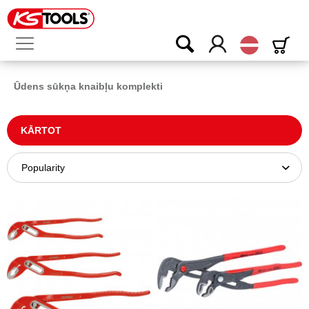
Latvijas
Ūdens sūkņa knaibļu komplekti
KĀRTOT