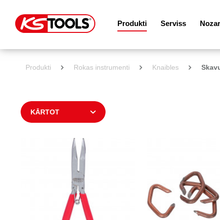
Produkti
Serviss
Noza
Produkti
Rokas instrumenti
Knaibles
Skavu
KĀRTOT