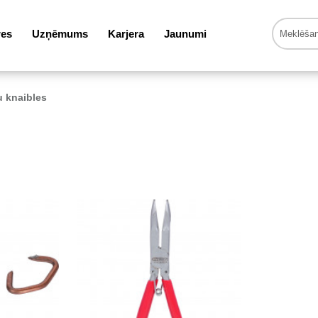
res
Uzņēmums
Karjera
Jaunumi
 knaibles