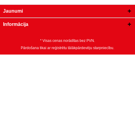
Jaunumi
Informācija
* Visas cenas norādītas bez PVN.
Pārdošana tikai ar reģistrētu tālākpārdevēju starpniecību.