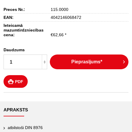
Preces Nr.:
115.0000
EAN:
4042146068472
Ieteicamā
mazumtirdzniecības
cena:
€62,66 *
Daudzums
Pieprasījums*
PDF
APRAKSTS
atbilstoši DIN 8976