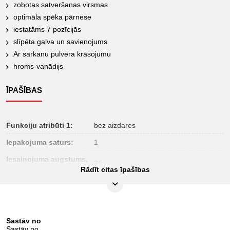
zobotas satveršanas virsmas
optimāla spēka pārnese
iestatāms 7 pozīcijās
slīpēta galva un savienojums
Ar sarkanu pulvera krāsojumu
hroms-vanādijs
ĪPAŠĪBAS
Funkciju atribūti 1:
bez aizdares
Iepakojuma saturs:
1
Iesaiņojuma augstums,
35
mm:
Rādīt citas īpašības
Iesaiņojuma garums,
370
mm:
Iesaiņojuma platums,
246
mm:
Sastāv no
Sastāv no