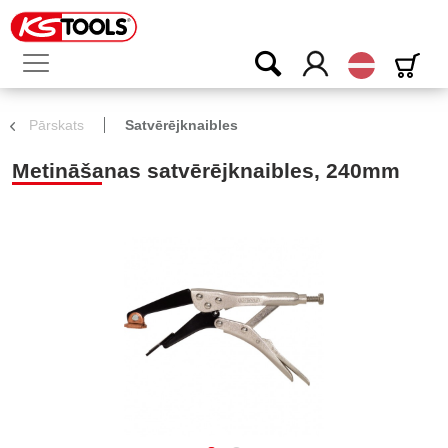
Latvijas
Pārskats
Satvērējknaibles
Metināšanas satvērējknaibles, 240mm