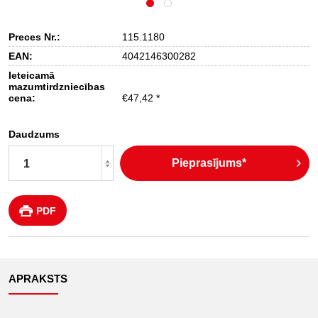
Preces Nr.:
115.1180
EAN:
4042146300282
Ieteicamā
mazumtirdzniecības
cena:
€47,42 *
Daudzums
Pieprasījums*
PDF
APRAKSTS