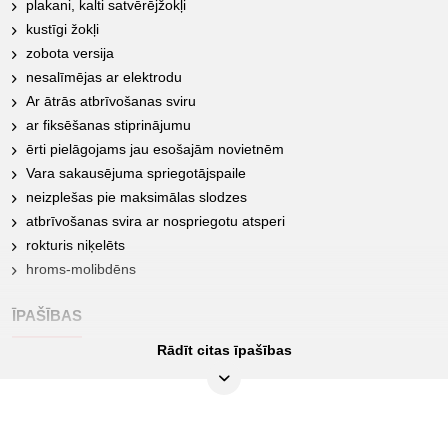
plakani, kalti satvērējžokļi
kustīgi žokļi
zobota versija
nesalīmējas ar elektrodu
Ar ātrās atbrīvošanas sviru
ar fiksēšanas stiprinājumu
ērti pielāgojams jau esošajām novietnēm
Vara sakausējuma spriegotājspaile
neizplešas pie maksimālas slodzes
atbrīvošanas svira ar nospriegotu atsperi
rokturis niķelēts
hroms-molibdēns
ĪPAŠĪBAS
Rādīt citas īpašības
Atveres izmērs A, collās:
0-2.4/5
Atveres izmērs A, mm:
0-70