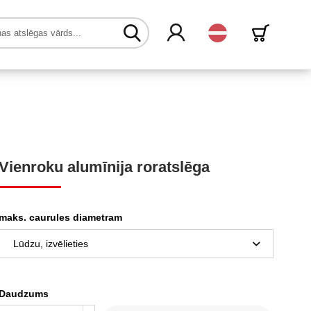
Latvijas
Vienroku alumīnija roratslēga
maks. caurules diametram
Daudzums