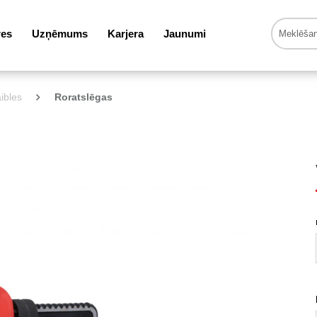
res
Uzņēmums
Karjera
Jaunumi
ibles
Roratslēgas