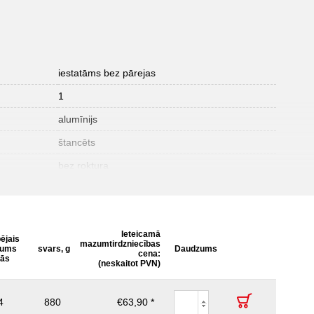
iestatāms bez pārejas
1
alumīnijs
štancēts
bez roktura
Ieteicamā
ējais
mazumtirdzniecības
rums
svars, g
Daudzums
cena:
lās
(neskaitot PVN)
4
880
€63,90 *