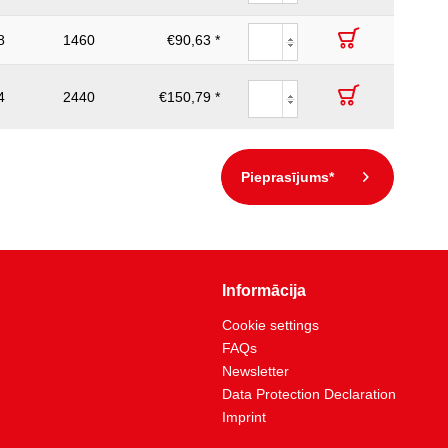
8
1460
€90,63 *
4
2440
€150,79 *
Pieprasījums*
Informācija
Cookie settings
FAQs
Newsletter
Data Protection Declaration
Imprint