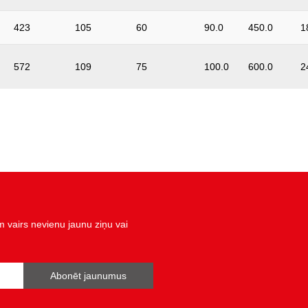
423
105
60
90.0
450.0
1
572
109
75
100.0
600.0
2
vairs nevienu jaunu ziņu vai
Abonēt jaunumus