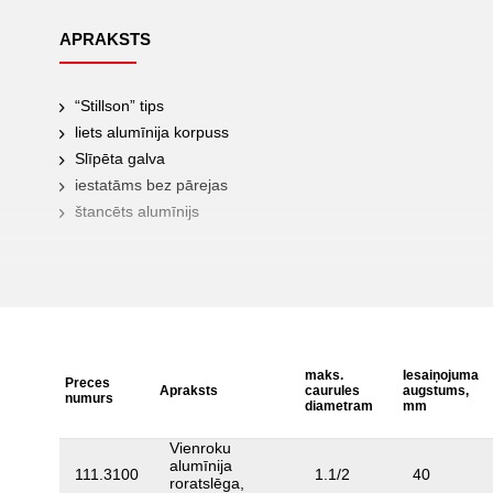
APRAKSTS
“Stillson” tips
liets alumīnija korpuss
Slīpēta galva
iestatāms bez pārejas
štancēts alumīnijs
maks.
Iesaiņojuma
Preces
Apraksts
caurules
augstums,
numurs
diametram
mm
Vienroku
alumīnija
111.3100
1.1/2
40
roratslēga,