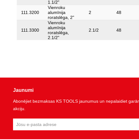
1.1/2"
Vienroku
111.3200
alumīnija
2
48
roratslēga, 2"
Vienroku
alumīnija
111.3300
2.1/2
48
roratslēga,
2.1/2"
Jaunumi
Abonējiet bezmaksas KS TOOLS jaunumus un nepalaidiet garām 
akciju.