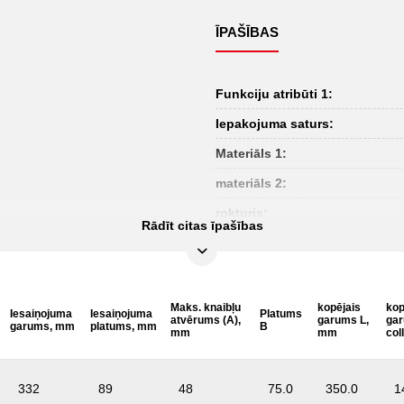
ĪPAŠĪBAS
Funkciju atribūti 1:
Iepakojuma saturs:
Materiāls 1:
materiāls 2:
rokturis:
Rādīt citas īpašības
Maks. knaibļu
kopējais
kop
Iesaiņojuma
Iesaiņojuma
Platums
atvērums (A),
garums L,
ga
garums, mm
platums, mm
B
mm
mm
col
332
89
48
75.0
350.0
1