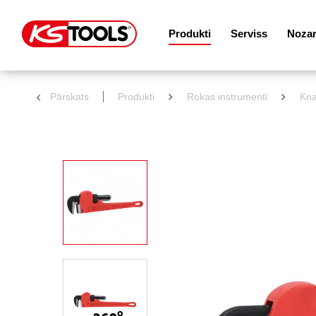
Produkti
Serviss
Noza
Pārskats
Produkti
Rokas instrumenti
Kna