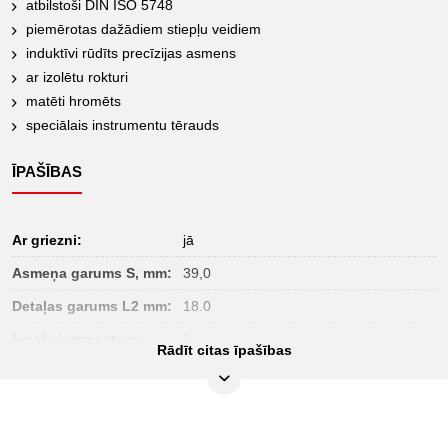
atbilstoši DIN ISO 5748
piemērotas dažādiem stiepļu veidiem
induktīvi rūdīts precīzijas asmens
ar izolētu rokturi
matēti hromēts
speciālais instrumentu tērauds
ĪPAŠĪBAS
Ar griezni:
jā
Asmeņa garums S, mm:
39,0
Detaļas garums L2 mm:
18.0
Iepakojuma saturs:
1
Rādīt citas īpašības
Iesaiņojuma augstums,
28
mm:
Iesaiņojuma garums,
52
mm: