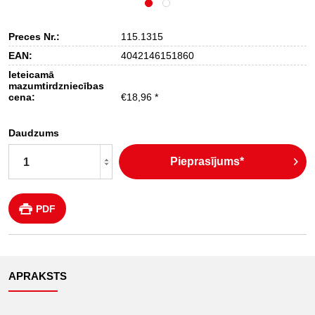
Preces Nr.:
115.1315
EAN:
4042146151860
Ieteicamā
mazumtirdzniecības
cena:
€18,96 *
Daudzums
Pieprasījums*
PDF
APRAKSTS