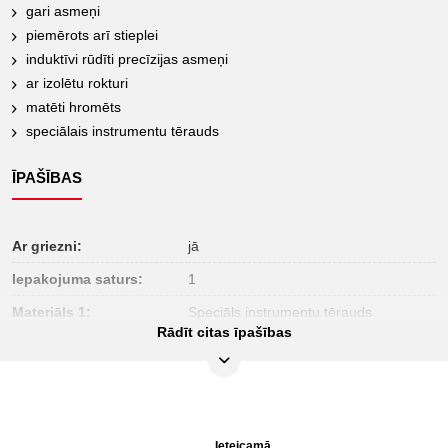
gari asmeņi
piemērots arī stieplei
induktīvi rūdīti precīzijas asmeņi
ar izolētu rokturi
matēti hromēts
speciālais instrumentu tērauds
ĪPAŠĪBAS
Ar griezni:
jā
Iepakojuma saturs:
1
Materiāls 1:
Speciāls instrumentu tērauds
Rādīt citas īpašības
krāsa:
sarkans
materiāls 2:
matēti hromēts
norma:
DIN ISO 5748
rokturis:
izolēts rokturis
Ieteicamā