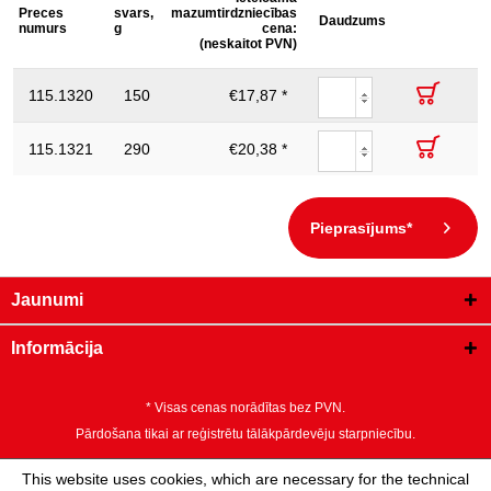
kopējais
Asmeņa
Detaļas
Iesaiņoj
Preces
svars,
mazumtirdzniecības
Apraksts
garums
garums
Daudzums
garums
augstums
numurs
g
cena:
Ø stieple, mm:
1.6
L1, mm
S, mm
L2 mm
mm
(neskaitot PVN)
Kombinācijas
115.1320
knaibles,
150
€17,87 *
165.0
15,0
34.0
25
165mm
Kombinācijas
115.1321
knaibles,
290
€20,38 *
180.0
16,0
36.0
65
180mm
Pieprasījums*
Jaunumi
Informācija
* Visas cenas norādītas bez PVN.
Pārdošana tikai ar reģistrētu tālākpārdevēju starpniecību.
This website uses cookies, which are necessary for the technical