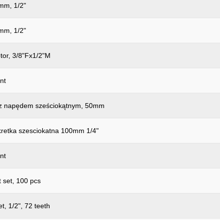
mm, 1/2"
mm, 1/2"
ptor, 3/8"Fx1/2"M
int
a z napędem sześciokątnym, 50mm
kretka szesciokatna 100mm 1/4"
int
 set, 100 pcs
t, 1/2", 72 teeth