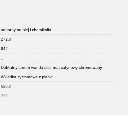
odporny na olej i chemikalia
272.0
642
1
Delikatny chrom wanda stal, mat satynowy chromowany
Wkładka systemowa z pianki
620.0
293
5000
wkładka cała powierzchnia ścinania
35.0