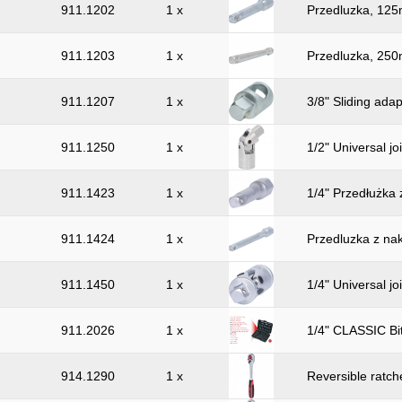
911.1202
1 x
Przedluzka, 125
911.1203
1 x
Przedluzka, 250
911.1207
1 x
3/8" Sliding ada
911.1250
1 x
1/2" Universal jo
911.1423
1 x
1/4" Przedłużk
911.1424
1 x
Przedluzka z na
911.1450
1 x
1/4" Universal jo
911.2026
1 x
1/4" CLASSIC Bit
914.1290
1 x
Reversible ratche