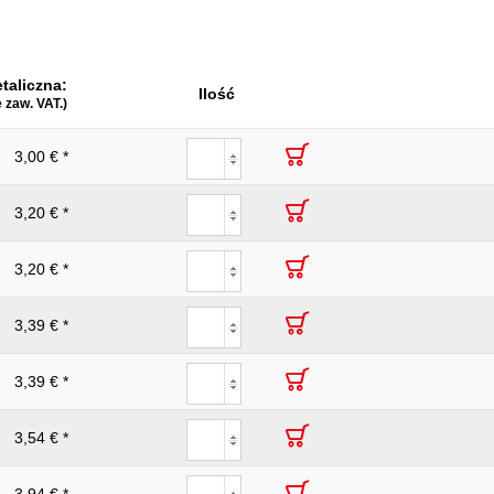
68
154
taliczna:
1/4" - 1/2
Ilość
e zaw. VAT.)
3,00 € *
3,20 € *
3,20 € *
3,39 € *
3,39 € *
3,54 € *