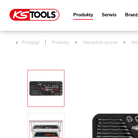
Produkty
Serwis
Branż
Przegląd
Produkty
Narzędzia ręczne
Wóz