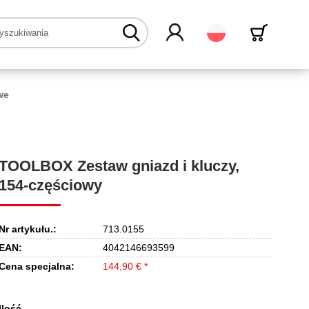
Polski
we
TOOLBOX Zestaw gniazd i kluczy,
154-częściowy
Nr artykułu.:
713.0155
EAN:
4042146693599
Cena specjalna:
144,90 € *
Ilość