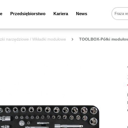
e
Przedsiębiorstwo
Kariera
News
ki narzędziowe / Wkładki modułowe
TOOLBOX-Półki moduło