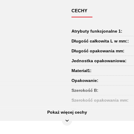
CECHY
Atrybuty funkcjonalne 1:
Długość całkowita L w mm::
Długość opakowania mm:
Jednostka opakowaniowa:
Materiał1:
Opakowanie:
Szerokość B:
Szerokość opakowania mm:
Waga w g:
Pokaż więcej cechy
Wielkość wkładów:
Wysokość: