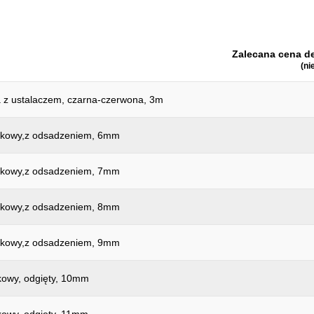
Wysokość opakowania mm:
części w zestawie:
Zalecana cena de
pomiar w calach:
(ni
 z ustalaczem, czarna-czerwona, 3m
czkowy,z odsadzeniem, 6mm
czkowy,z odsadzeniem, 7mm
czkowy,z odsadzeniem, 8mm
czkowy,z odsadzeniem, 9mm
kowy, odgięty, 10mm