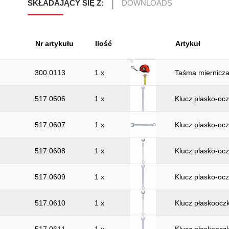
SKŁADAJĄCY SIĘ Z:
DOWNLOADS
Nr artykułu
Ilość
Artykuł
300.0113
1 x
Taśma miernicza
517.0606
1 x
Klucz plasko-o
517.0607
1 x
Klucz plasko-o
517.0608
1 x
Klucz plasko-o
517.0609
1 x
Klucz plasko-o
517.0610
1 x
Klucz płaskoocz