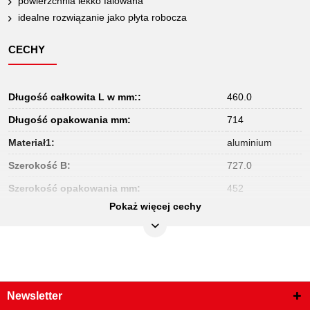
powierzchnia lekko falowana
idealne rozwiązanie jako płyta robocza
CECHY
Długość całkowita L w mm::
460.0
Długość opakowania mm:
714
Materiał1:
aluminium
Szerokość B:
727.0
Szerokość opakowania mm:
452
Pokaż więcej cechy
Szerokość w mm:
727.0
Waga w g:
2500
Wysokość:
2.0
Wysokość opakowania mm:
1.6
Newsletter
Wysokość w mm:
2.0