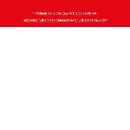
* Podane ceny nie zawierają podaktu VAT
Sprzedaż tylko przez zarejestrowanych sprzedawców.