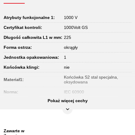
Atrybuty funkcjonalne 1:
1000 V
Certyfikat kontroli:
1000Volt GS
Długość całkowita L1 w mm:
225
Forma ostrza:
okrągły
Jednostka opakowaniowa:
1
Końcówka klingi:
nie
Końcówka S2 stal specjalna,
Materiał1:
oksydowana
Norma:
IEC 60900
Pokaż więcej cechy
Profil1:
szczelina
Rozmiar profilu D w mm:
5,5
Uchwyt:
uchwyt 1-komponentowy
Zawarte w
Waga w g:
80