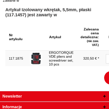
Zawarte w
Zwroty nie są akceptowane:
Tak
Artykuł Izolowany wkrętak, 5,5mm, płaski
dł. częś. L2 w mm:
125
(117.1457) jest zawarty w
dł. częś. L3 w mm:
100
Zalecana
Izolacja zgodnie z DIN 3120 - ISO
izolacja:
cena
60900
Nr
Artykuł
detaliczna:
artykułu
zabezpieczenie przed
(nie zaw.
Tak
rozwijaniem:
VAT.)
ERGOTORQUE
VDE pliers and
117.1875
320,50 € *
screwdriver set,
10 pcs
Newsletter
Informacje