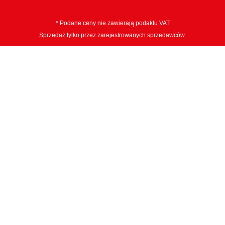
* Podane ceny nie zawierają podaktu VAT
Sprzedaż tylko przez zarejestrowanych sprzedawców.