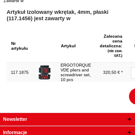
Zawarte w
Zwroty nie są akceptowane:
Tak
Artykuł Izolowany wkrętak, 4mm, płaski
dł. częś. L2 w mm:
100
(117.1456) jest zawarty w
dł. częś. L3 w mm:
85
Zalecana
Izolacja zgodnie z DIN 3120 - ISO
izolacja:
cena
60900
Nr
Artykuł
detaliczna:
artykułu
zabezpieczenie przed
(nie zaw.
Tak
rozwijaniem:
VAT.)
ERGOTORQUE
VDE pliers and
117.1875
320,50 € *
screwdriver set,
10 pcs
Newsletter
Informacje