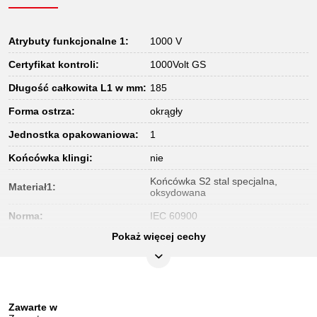
Atrybuty funkcjonalne 1:
1000 V
Certyfikat kontroli:
1000Volt GS
Długość całkowita L1 w mm:
185
Forma ostrza:
okrągły
Jednostka opakowaniowa:
1
Końcówka klingi:
nie
Końcówka S2 stal specjalna,
Materiał1:
oksydowana
Norma:
IEC 60900
Pokaż więcej cechy
Profil1:
szczelina
Rozmiar profilu D w mm:
4
Uchwyt:
uchwyt 1-komponentowy
Zawarte w
Waga w g:
40