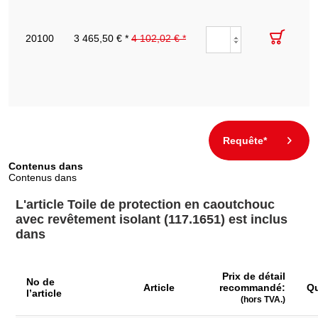
caoutchouc
avec
revêtement
117.1658
20100
3 465,50 € *
4 102,02 € *
1200.0
10000.0
1,0
1
isolant,
épaisseur
1,0,
rouleau de
10
mètres,...
Requête*
Contenus dans
Contenus dans
L'article Toile de protection en caoutchouc
avec revêtement isolant (117.1651) est inclus
dans
Prix de détail
No de
Article
recommandé:
Qu
l’article
(hors TVA.)