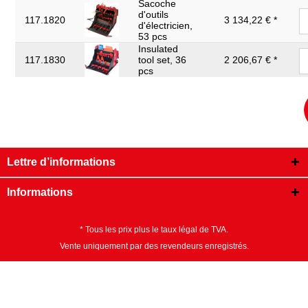
Sacoche
d'outils
117.1820
3 134,22 € *
d'électricien,
53 pcs
Insulated
117.1830
tool set, 36
2 206,67 € *
pcs
Lettre d’informations
Informations
* Tous les prix plus le taux légal de TVA.
Vente uniquement par des revendeurs enregistrés.