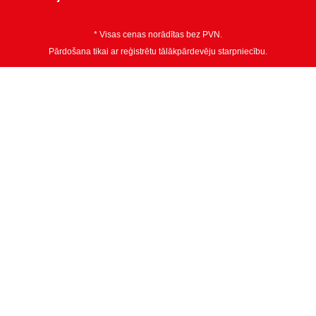
* Visas cenas norādītas bez PVN.
Pārdošana tikai ar reģistrētu tālākpārdevēju starpniecību.