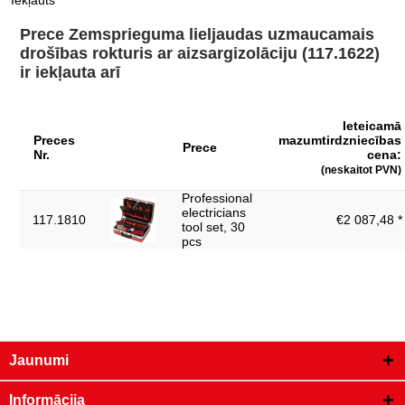
Iekļauts
Prece Zemsprieguma lieljaudas uzmaucamais
drošības rokturis ar aizsargizolāciju (117.1622)
ir iekļauta arī
Ieteicamā
Preces
mazumtirdzniecības
Prece
Nr.
cena:
(neskaitot PVN)
Professional
electricians
117.1810
€2 087,48 *
tool set, 30
pcs
Jaunumi
Informācija