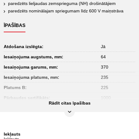
paredzēts lieljaudas zemsprieguma (NH) drošinātājiem
paredzēts nominālajam spriegumam līdz 600 V maiņstrāva
ĪPAŠĪBAS
Atdošana izslēgta:
Jā
Iesaiņojuma augstums, mm:
64
Iesaiņojuma garums, mm:
370
Iesaiņojuma platums, mm:
235
Platums B:
225
Pārbaudes sertifikāts:
1000
Rādīt citas īpašības
kopējais garums L, mm:
380.0
norma:
DIN 43620
svars, g:
460
Iekļauts