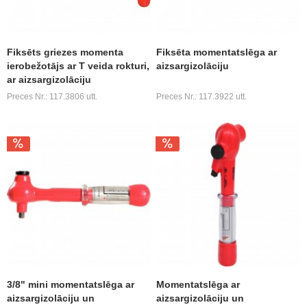
Fiksēts griezes momenta
Fiksēta momentatslēga ar
ierobežotājs ar T veida rokturi,
aizsargizolāciju
ar aizsargizolāciju
Preces Nr.: 117.3806 utt.
Preces Nr.: 117.3922 utt.
3/8" mini momentatslēga ar
Momentatslēga ar
aizsargizolāciju un
aizsargizolāciju un