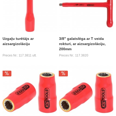
Uzgaļu turētājs ar
3/8" galatslēga ar T veida
aizsargizolāciju
rokturi, ar aizsargizolāciju,
200mm
Preces Nr.: 117.3811 utt.
Preces Nr.: 117.3820