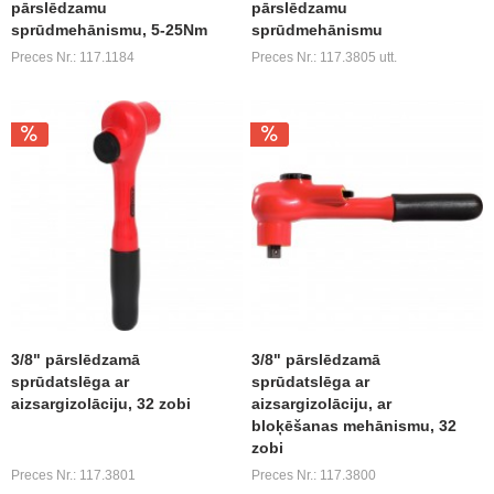
pārslēdzamu
pārslēdzamu
sprūdmehānismu, 5-25Nm
sprūdmehānismu
Preces Nr.: 117.1184
Preces Nr.: 117.3805 utt.
3/8" pārslēdzamā
3/8" pārslēdzamā
sprūdatslēga ar
sprūdatslēga ar
aizsargizolāciju, 32 zobi
aizsargizolāciju, ar
bloķēšanas mehānismu, 32
zobi
Preces Nr.: 117.3801
Preces Nr.: 117.3800