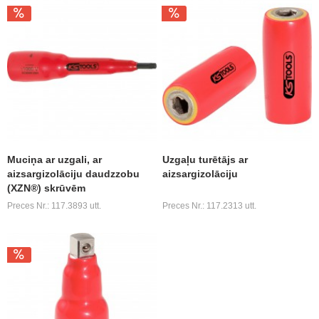
Muciņa ar uzgali, ar
Uzgaļu turētājs ar
aizsargizolāciju daudzzobu
aizsargizolāciju
(XZN®) skrūvēm
Preces Nr.: 117.3893 utt.
Preces Nr.: 117.2313 utt.