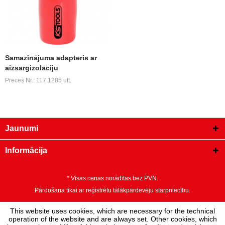
Samazinājuma adapteris ar
aizsargizolāciju
Preces Nr.: 117.1285 utt.
Jaunumi
Informācija
* Visas cenas norādītas bez PVN.
Pārdošana tikai ar reģistrētu tālākpārdevēju starpniecību.
This website uses cookies, which are necessary for the technical
operation of the website and are always set. Other cookies, which