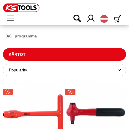
Latvijas
3/8" programma
KĀRTOT