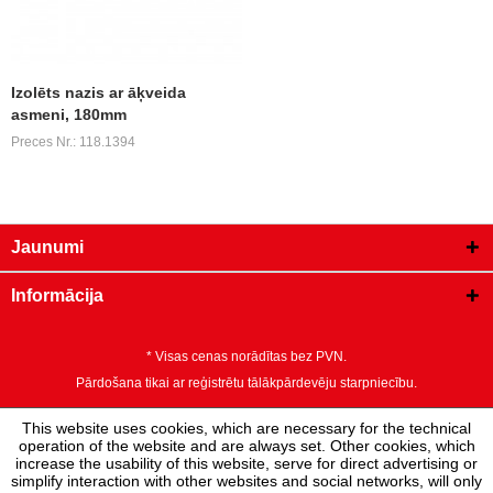
Izolēts nazis ar āķveida
asmeni, 180mm
Preces Nr.: 118.1394
Jaunumi
Informācija
* Visas cenas norādītas bez PVN.
Pārdošana tikai ar reģistrētu tālākpārdevēju starpniecību.
This website uses cookies, which are necessary for the technical
operation of the website and are always set. Other cookies, which
increase the usability of this website, serve for direct advertising or
simplify interaction with other websites and social networks, will only