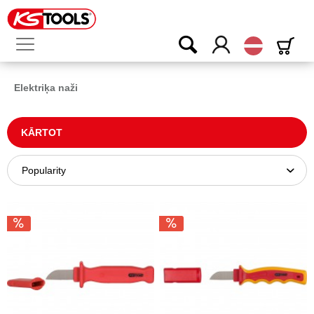
Latvijas
Elektriķa naži
KĀRTOT