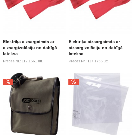
Elektriķa aizsargcimds ar
Elektriķa aizsargcimds ar
aizsargizolāciju no dabīgā
aizsargizolāciju no dabīgā
lateksa
lateksa
Preces Nr.: 117.1661 utt.
Preces Nr.: 117.1756 utt.