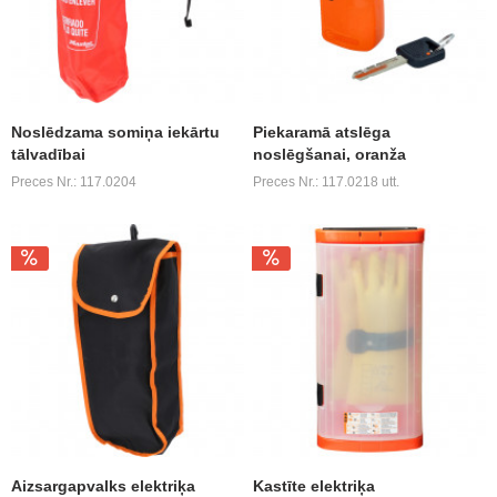
Noslēdzama somiņa iekārtu
Piekaramā atslēga
tālvadībai
noslēgšanai, oranža
Preces Nr.: 117.0204
Preces Nr.: 117.0218 utt.
Aizsargapvalks elektriķa
Kastīte elektriķa