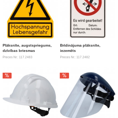
Plāksnīte, augstspriegums,
Brīdinājuma plāksnīte,
dzīvības briesmas
iezemēts
Preces Nr.: 117.2483
Preces Nr.: 117.2482