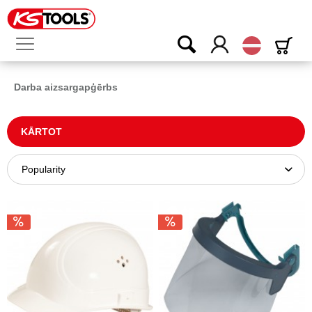
Latvijas
Darba aizsargapģērbs
KĀRTOT