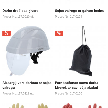
Darba drošības ķivere
Sejas vairogs ar galvas lociņu
Preces Nr.: 117.0020 utt.
Preces Nr.: 117.0224
Aizsargķivere darbam ar sejas
Pārnēsāšanas soma darba
vairogu
ķiverei, ar savilcēja aizdari
Preces Nr.: 117.0118 utt.
Preces Nr.: 117.0106