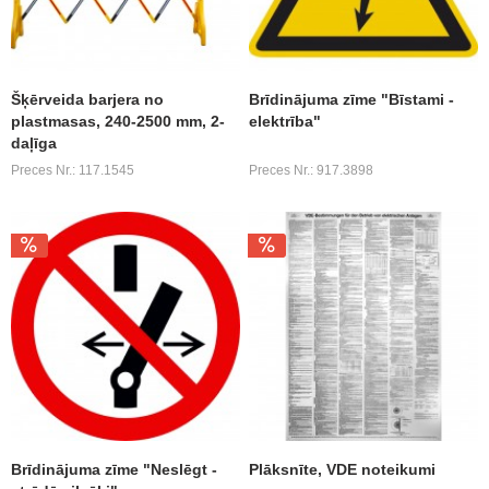
Šķērveida barjera no
Brīdinājuma zīme "Bīstami -
plastmasas, 240-2500 mm, 2-
elektrība"
daļīga
Preces Nr.: 117.1545
Preces Nr.: 917.3898
Brīdinājuma zīme "Neslēgt -
Plāksnīte, VDE noteikumi