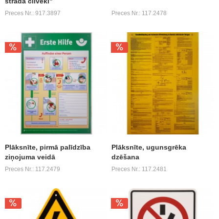
strādā cilvēki"
Preces Nr.: 917.3897
Preces Nr.: 117.2478
Plāksnīte, pirmā palīdzība
Plāksnīte, ugunsgrēka
ziņojuma veidā
dzēšana
Preces Nr.: 117.2479
Preces Nr.: 117.2481