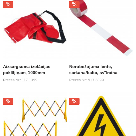
Aizsargsoma izolācijas
Norobežojuma lente,
paklājiņam, 1000mm
sarkana/balta, svītraina
Preces Nr.: 117.1399
Preces Nr.: 917.3899