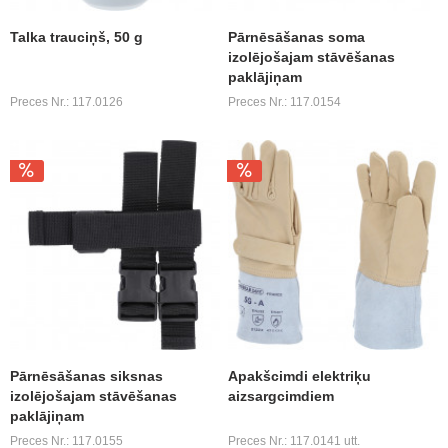
Talka trauciņš, 50 g
Pārnēsāšanas soma
izolējošajam stāvēšanas
paklājiņam
Preces Nr.: 117.0126
Preces Nr.: 117.0154
Pārnēsāšanas siksnas
Apakšcimdi elektriķu
izolējošajam stāvēšanas
aizsargcimdiem
paklājiņam
Preces Nr.: 117.0155
Preces Nr.: 117.0141 utt.