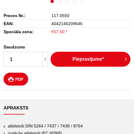
Preces Nr.:
117.0550
EAN:
4042146209646
Speciāla cena:
€57,50 *
Daudzums
Pieprasījums*
PDF
APRAKSTS
atbilstoši DIN 5264 / 7437 / 7438 / 8764
izolācija atbilstoši IEC 60900