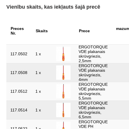
307
mm:
Vienību skaits, kas iekļauts šajā precē
Materiāls 1:
uzgalis, S2, speciālais tērauds, oksidēts
Noripošanas
nē
aizsardzība:
Preces
mazum
Skaits
Prece
Nr.
Pārbaudes sertifikāts:
1000Volt GS
detaļas komplektā:
8
ERGOTORQUE
VDE plakanais
117.0502
1 x
skrūvgriezis,
izolācija:
Izolācija pēc DIN EN 60900
2,5mm
ERGOTORQUE
DIN 7437, DIN 7438, DIN 5264, DIN 8764,
norma:
VDE plakanais
IEC 60900
117.0508
1 x
skrūvgriezis,
4mm
rokturis:
2-komponentu rokturis
ERGOTORQUE
VDE plakanais
svars, g:
430
117.0512
1 x
skrūvgriezis,
5,5mm
ERGOTORQUE
VDE plakanais
117.0514
1 x
skrūvgriezis,
6,5mm
ERGOTORQUE
VDE PH
117.0522
1 x