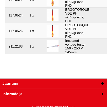
skrūvgriezis,
PH0
ERGOTORQUE
VDE PH
117.0524
1 x
skrūvgriezis,
PH1
ERGOTORQUE
VDE PH
117.0526
1 x
skrūvgriezis,
PH2
Insulated
voltage tester
911.2188
1 x
150 - 250 V,
145mm
Jaunumi
Informācija