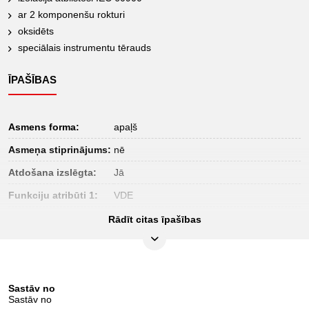
ar 2 komponenšu rokturi
oksidēts
speciālais instrumentu tērauds
ĪPAŠĪBAS
Asmens forma:
apaļš
Asmeņa stiprinājums:
nē
Atdošana izslēgta:
Jā
Funkciju atribūti 1:
VDE
Iepakojuma saturs:
1
Rādīt citas īpašības
Iesaiņojuma
46
augstums, mm:
Iesaiņojuma garums,
151
mm:
Sastāv no
Sastāv no
Iesaiņojuma platums,