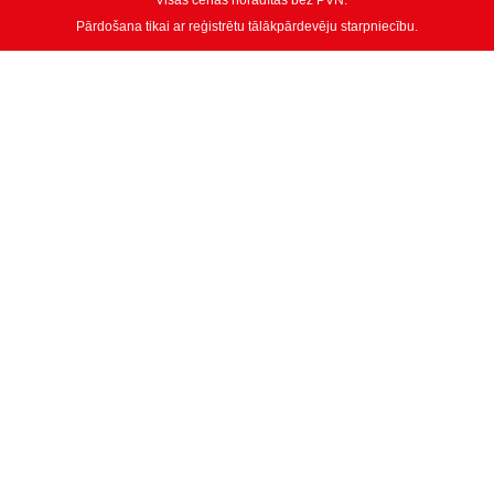
* Visas cenas norādītas bez PVN.
Pārdošana tikai ar reģistrētu tālākpārdevēju starpniecību.