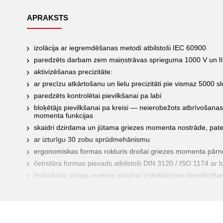
APRAKSTS
izolācija ar iegremdēšanas metodi atbilstoši IEC 60900
paredzēts darbam zem maiņstrāvas sprieguma 1000 V un l
aktivizēšanas precizitāte:
ar precīzu atkārtošanu un lielu precizitāti pie vismaz 5000 
paredzēts kontrolētai pievilkšanai pa labi
bloķētājs pievilkšanai pa kreisi — neierobežots atbrīvošan
momenta funkcijas
skaidri dzirdama un jūtama griezes momenta nostrāde, patei
ar izturīgu 30 zobu sprūdmehānismu
ergonomiskas formas rokturis drošai griezes momenta pārn
četrstūra formas pievads atbilstoši DIN 3120 / ISO 1174 ar l
individuāls sērijas numurs skaidrai izstrādājuma identificēša
komplektā ar kalibrēšanas atbilstības deklarāciju atbilstoš
saskaņā ar valsts standartiem