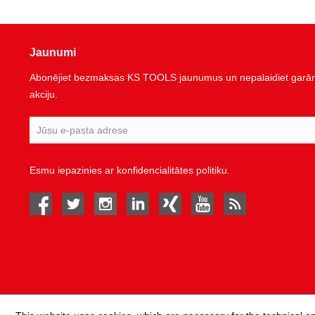
Jaunumi
Abonējiet bezmaksas KS TOOLS jaunumus un nepalaidiet garām 
akciju.
Esmu iepazinies ar
konfidencialitātes politiku
.
facebook
twitter
instagram
linked in
Xing
youtube
rss