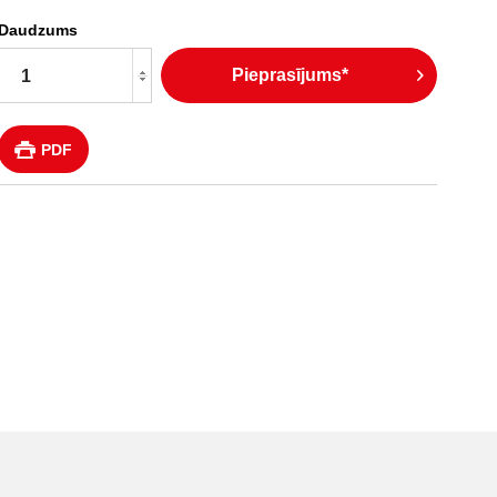
Daudzums
Pieprasījums*
PDF