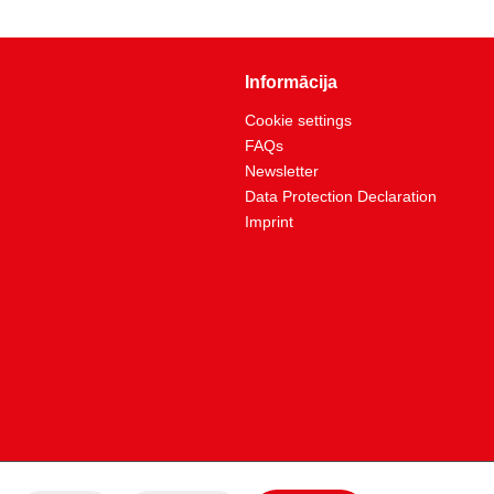
Vienrokas svira
5-25
1000V
Informācija
40.0
Cookie settings
FAQs
izolācija ar iegremdēšanas metodi saskaņā ar DIN EN
60900
Newsletter
Data Protection Declaration
200.0
Imprint
DIN 3120, ISO 1174, DIN EN ISO 6789-1:2017, IEC
60900
izolēts rokturis
Skala (mehāniska)
440
30