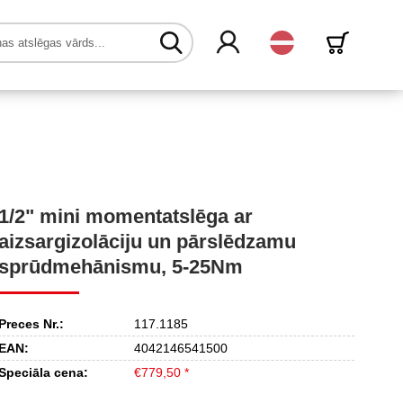
Latvijas
1/2" mini momentatslēga ar
aizsargizolāciju un pārslēdzamu
sprūdmehānismu, 5-25Nm
Preces Nr.:
117.1185
EAN:
4042146541500
Speciāla cena:
€779,50 *