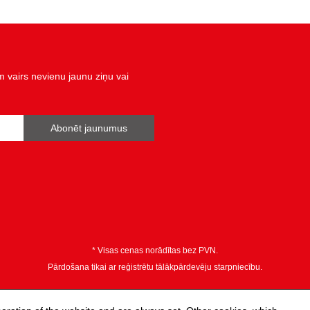
Konstrukcijas veids:
Pielietojuma joma, NM:
Pārbaudes sertifikāts:
diametrs D:
vairs nevienu jaunu ziņu vai
izolācija:
kopējais garums L, mm:
Abonēt jaunumus
norma:
rokturis:
rādījums:
svars, g:
* Visas cenas norādītas bez PVN.
zobi:
Pārdošana tikai ar reģistrētu tālākpārdevēju starpniecību.