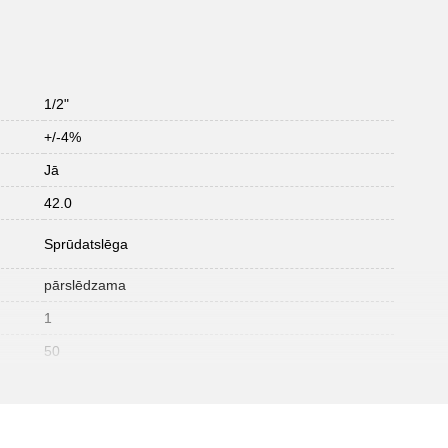
1/2"
+/-4%
Jā
42.0
Sprūdatslēga
pārslēdzama
1
50
305
105