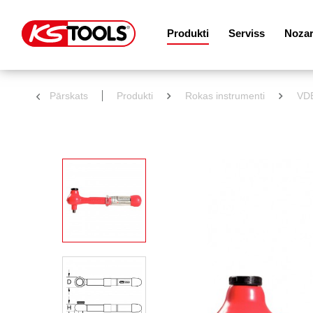
Produkti
Serviss
Noza
Pārskats
Produkti
Rokas instrumenti
VDE