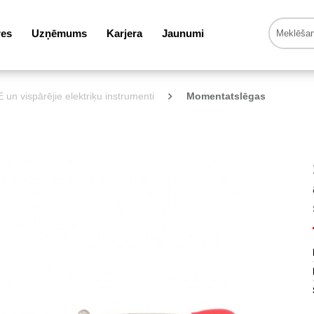
res
Uzņēmums
Karjera
Jaunumi
 un vispārējie elektriķu instrumenti
Momentatslēgas