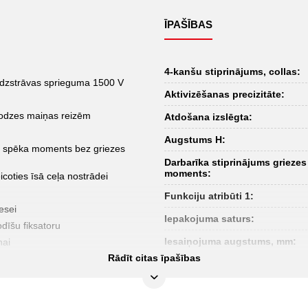
ĪPAŠĪBAS
4-kanšu stiprinājums, collas:
īdzstrāvas sprieguma 1500 V
Aktivizēšanas precizitāte:
slodzes maiņas reizēm
Atdošana izslēgta:
Augstums H:
as spēka moments bez griezes
Darbarīka stiprinājums griezes
moments:
coties īsā ceļa nostrādei
Funkciju atribūti 1:
esei
Iepakojuma saturs:
odīšu fiksatoru
Iesaiņojuma augstums, mm:
nai
Rādīt citas īpašības
i DIN EN ISO 6789:2017(E)
Iesaiņojuma garums, mm:
Iesaiņojuma platums, mm: