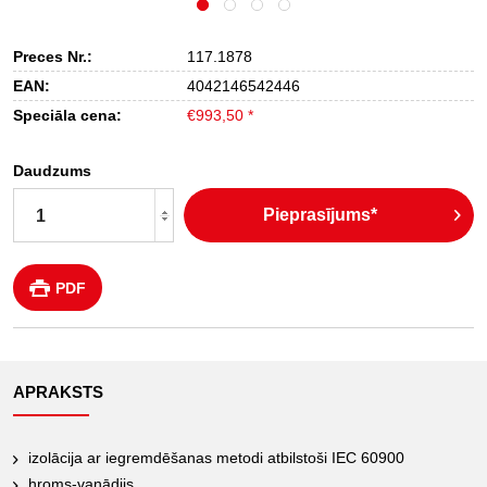
Preces Nr.:
117.1878
EAN:
4042146542446
Speciāla cena:
€993,50 *
Daudzums
Pieprasījums*
PDF
APRAKSTS
izolācija ar iegremdēšanas metodi atbilstoši IEC 60900
hroms-vanādijs