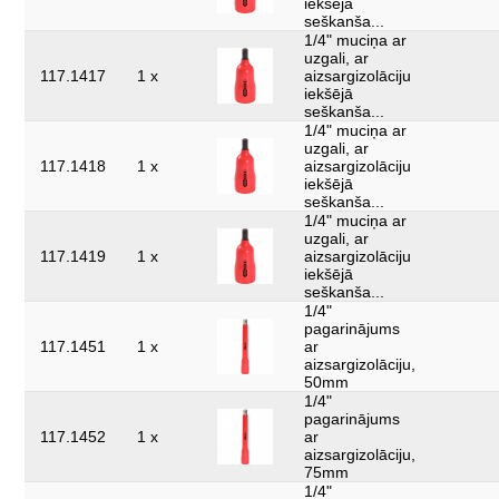
iekšējā
seškanša...
1/4" muciņa ar
uzgali, ar
117.1417
1 x
aizsargizolāciju
iekšējā
seškanša...
1/4" muciņa ar
uzgali, ar
117.1418
1 x
aizsargizolāciju
iekšējā
seškanša...
1/4" muciņa ar
uzgali, ar
117.1419
1 x
aizsargizolāciju
iekšējā
seškanša...
1/4"
pagarinājums
117.1451
1 x
ar
aizsargizolāciju,
50mm
1/4"
pagarinājums
117.1452
1 x
ar
aizsargizolāciju,
75mm
1/4"