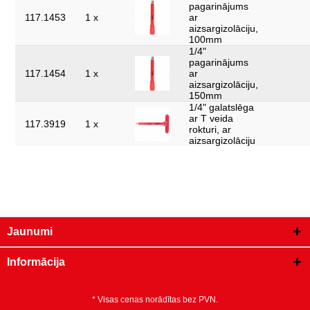
pagarinājums
117.1453
1 x
ar
aizsargizolāciju,
100mm
1/4"
pagarinājums
117.1454
1 x
ar
aizsargizolāciju,
150mm
1/4" galatslēga
ar T veida
117.3919
1 x
rokturi, ar
aizsargizolāciju
Jaunumi
Informācija
* Visas cenas norādītas bez PVN.