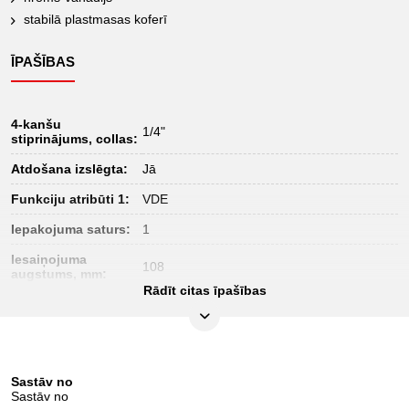
stabilā plastmasas koferī
ĪPAŠĪBAS
4-kanšu
1/4"
stiprinājums, collas:
Atdošana izslēgta:
Jā
Funkciju atribūti 1:
VDE
Iepakojuma saturs:
1
Iesaiņojuma
108
augstums, mm:
Rādīt citas īpašības
Iesaiņojuma garums,
388
mm:
Iesaiņojuma
300
platums, mm:
Sastāv no
Materiāls 1:
Speciāls instrumentu tērauds
Sastāv no