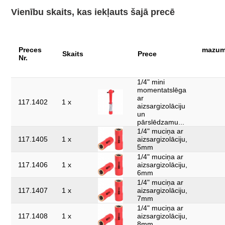
Profils 1:
6-kanšu
Vienību skaits, kas iekļauts šajā precē
Pārbaudes
1000Volt GS
sertifikāts:
detaļas komplektā:
21
Preces
mazumt
Skaits
Prece
Nr.
izolācija ar iegremdēšanas metodi saskaņā
izolācija:
ar DIN EN 60900
1/4" mini
momentatslēga
norma:
IEC 60900
ar
117.1402
1 x
aizsargizolāciju
svars, g:
1900
un
pārslēdzamu...
1/4" muciņa ar
117.1405
1 x
aizsargizolāciju,
5mm
1/4" muciņa ar
117.1406
1 x
aizsargizolāciju,
6mm
1/4" muciņa ar
117.1407
1 x
aizsargizolāciju,
7mm
1/4" muciņa ar
117.1408
1 x
aizsargizolāciju,
8mm