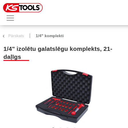
Pārskats
1/4" komplekti
1/4" izolētu galatslēgu komplekts, 21-
daļīgs