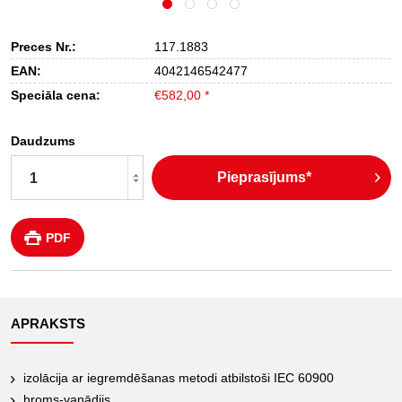
Preces Nr.:
117.1883
EAN:
4042146542477
Speciāla cena:
€582,00 *
Daudzums
Pieprasījums*
PDF
APRAKSTS
izolācija ar iegremdēšanas metodi atbilstoši IEC 60900
hroms-vanādijs