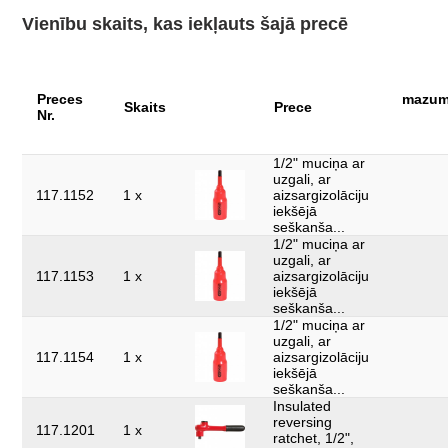
Profils 1:
6-kanšu
Vienību skaits, kas iekļauts šajā precē
Pārbaudes
1000Volt GS
sertifikāts:
detaļas komplektā:
15
Preces
mazumt
Skaits
Prece
Nr.
izolācija ar iegremdēšanas metodi saskaņā
izolācija:
ar DIN EN 60900
1/2" muciņa ar
uzgali, ar
norma:
IEC 60900
117.1152
1 x
aizsargizolāciju
iekšējā
svars, g:
3986
seškanša...
1/2" muciņa ar
zobi:
32
uzgali, ar
117.1153
1 x
aizsargizolāciju
iekšējā
seškanša...
1/2" muciņa ar
uzgali, ar
117.1154
1 x
aizsargizolāciju
iekšējā
seškanša...
Insulated
reversing
117.1201
1 x
ratchet, 1/2",