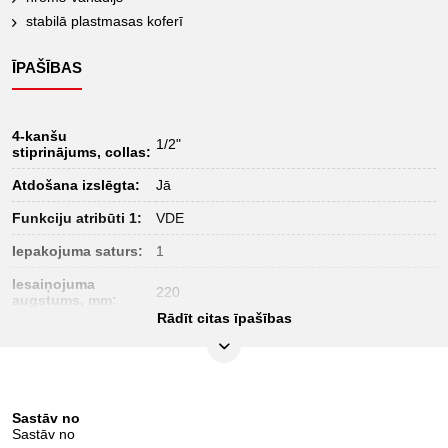
stabilā plastmasas koferī
ĪPAŠĪBAS
4-kanšu
1/2"
stiprinājums, collas:
Atdošana izslēgta:
Jā
Funkciju atribūti 1:
VDE
Iepakojuma saturs:
1
Iesaiņojuma
220
augstums, mm:
Rādīt citas īpašības
Iesaiņojuma garums,
590
mm:
Iesaiņojuma
390
platums, mm:
Sastāv no
Materiāls 1:
Speciāls instrumentu tērauds
Sastāv no