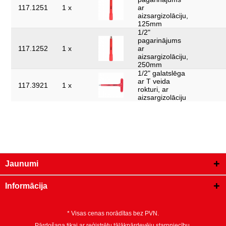
117.1251
1 x
ar
aizsargizolāciju,
125mm
1/2"
pagarinājums
117.1252
1 x
ar
aizsargizolāciju,
250mm
1/2" galatslēga
ar T veida
117.3921
1 x
rokturi, ar
aizsargizolāciju
Jaunumi
Informācija
* Visas cenas norādītas bez PVN.
Pārdošana tikai ar reģistrētu tālākpārdevēju starpniecību.