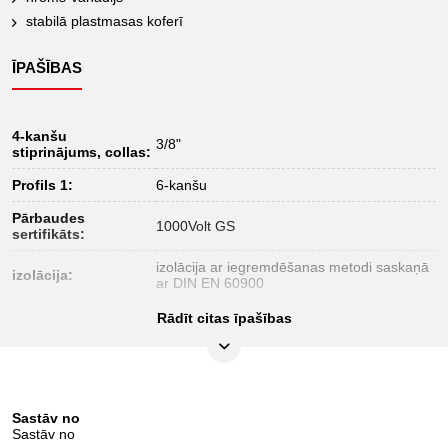
stabilā plastmasas koferī
ĪPAŠĪBAS
4-kanšu
3/8"
stiprinājums, collas:
Profils 1:
6-kanšu
Pārbaudes
1000Volt GS
sertifikāts:
izolācija ar iegremdēšanas metodi saskaņā
izolācija:
ar DIN EN 60900
norma:
IEC 60900
Rādīt citas īpašības
Sastāv no
Sastāv no