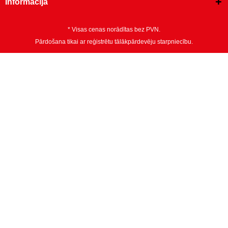
Informācija
* Visas cenas norādītas bez PVN.
Pārdošana tikai ar reģistrētu tālākpārdevēju starpniecību.