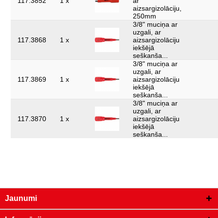
117.3852
1 x
ar
aizsargizolāciju,
250mm
3/8" muciņa ar
uzgali, ar
117.3868
1 x
aizsargizolāciju
iekšējā
seškanša...
3/8" muciņa ar
uzgali, ar
117.3869
1 x
aizsargizolāciju
iekšējā
seškanša...
3/8" muciņa ar
uzgali, ar
117.3870
1 x
aizsargizolāciju
iekšējā
seškanša...
Jaunumi