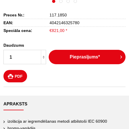
Preces Nr.:
117.1850
EAN:
4042146325780
Speciāla cena:
€821,00 *
Daudzums
Pieprasījums*
PDF
APRAKSTS
izolācija ar iegremdēšanas metodi atbilstoši IEC 60900
hroms-vanādijs