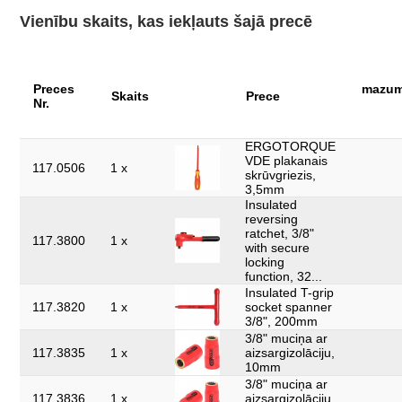
Vienību skaits, kas iekļauts šajā precē
Preces
mazum
Skaits
Prece
Nr.
ERGOTORQUE
VDE plakanais
117.0506
1 x
skrūvgriezis,
3,5mm
Insulated
reversing
ratchet, 3/8"
117.3800
1 x
with secure
locking
function, 32...
Insulated T-grip
117.3820
1 x
socket spanner
3/8", 200mm
3/8" muciņa ar
117.3835
1 x
aizsargizolāciju,
10mm
3/8" muciņa ar
117.3836
1 x
aizsargizolāciju,