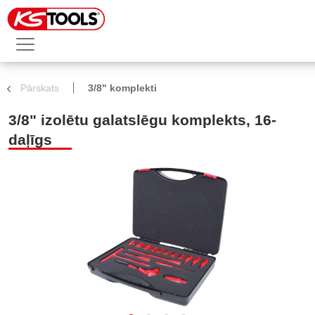
Pārskats
3/8" komplekti
3/8" izolētu galatslēgu komplekts, 16-
daļīgs