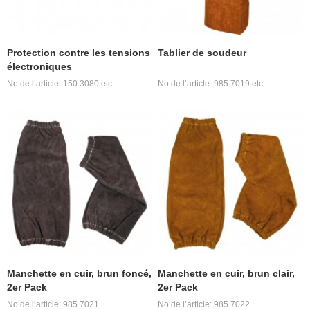
Protection contre les tensions
Tablier de soudeur
électroniques
No de l’article: 150.3080 etc.
No de l’article: 985.7019 etc.
Manchette en cuir, brun foncé,
Manchette en cuir, brun clair,
2er Pack
2er Pack
No de l’article: 985.7021
No de l’article: 985.7022