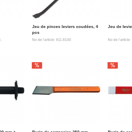
Jeu de pinces leviers coudées, 4
Jeu de levie
pcs
c.
No de l’article: 911.8100
No de l’article
300 mm +
Burin de carrossier, 250 mm
Burin de ca