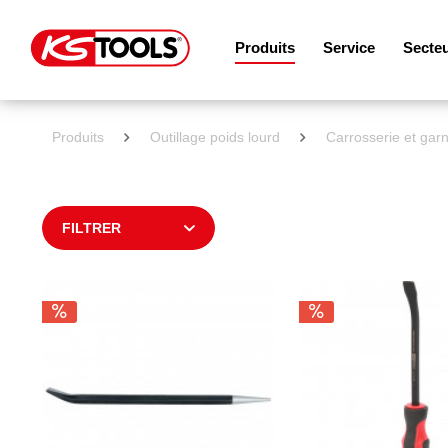
Produits
Service
Secte
Produits
Outillage poids lourd
Carrosserie et garn
FILTRER