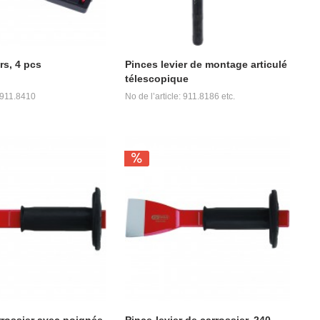
rs, 4 pcs
Pinces levier de montage articulé
télescopique
: 911.8410
No de l’article: 911.8186 etc.
rrossier avec poignée
Pince-levier de carrossier, 240