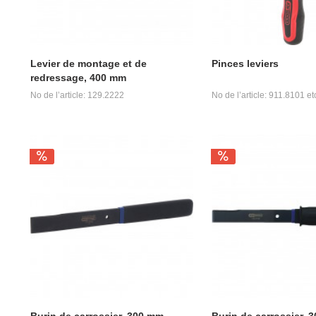
Levier de montage et de
Pinces leviers
redressage, 400 mm
No de l’article: 129.2222
No de l’article: 911.8101 et
Burin de carrossier, 300 mm
Burin de carrossier, 