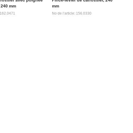
, 240 mm
mm
: 162.0471
No de l’article: 156.0330