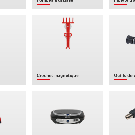
Pompes à graisse
Pipette d'
Crochet magnétique
Outils de 