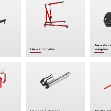
Bacs de r
Grues mobiles
usagées