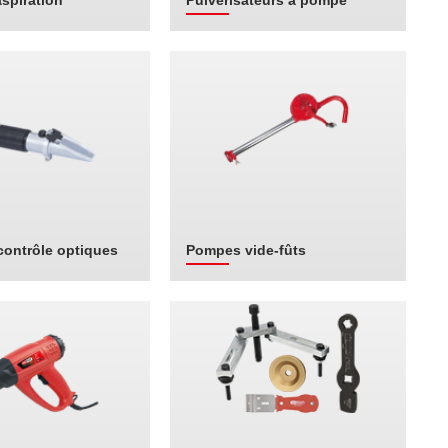
aspiration
Pulverisateurs a pompe
contrôle optiques
Pompes vide-fûts