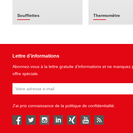
Soufflettes
Thermomètre
Lettre d’informations
Abonnez-vous à la lettre gratuite d’informations et ne manque
offre spéciale.
J'ai pris connaissance de la
politique de confidentialité
.
facebook
twitter
instagram
linked in
Xing
youtube
rss