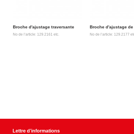
Broche d'ajustage traversante
Broche d'ajustage d
No de l’article: 129.2161 etc.
No de l’article: 129.2177 et
Lettre d’informations