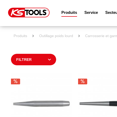
Produits
Service
Secte
Produits
Outillage poids lourd
Carrosserie et garn
FILTRER