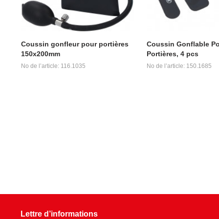
Coussin gonfleur pour portières
Coussin Gonflable P
150x200mm
Portières, 4 pcs
No de l’article: 116.1035
No de l’article: 150.1685
Lettre d’informations