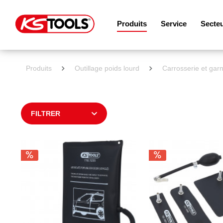
Produits
Service
Secte
Produits
Outillage poids lourd
Carrosserie et garn
FILTRER