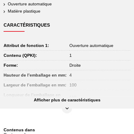
Ouverture automatique
Matière plastique
CARACTÉRISTIQUES
Attribut de fonction 1:
Ouverture automatique
Contenu (QPKI):
1
Forme:
Droite
Hauteur de l’emballage en mm:
4
Largeur de l’emballage en mm:
100
Longueur de l’emballage en
110
mm:
Afficher plus de caractéristiques
Longueur totale L en mm:
100.0
Matière:
Plastique
Ouverture A en mm:
4-24
Contenus dans