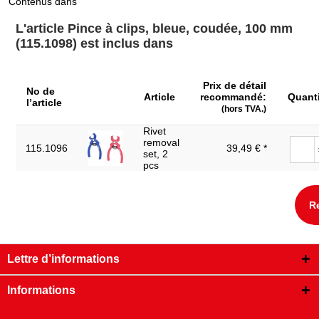
Contenus dans
Poids en g:
20
L'article Pince à clips, bleue, coudée, 100 mm
Type de poignée:
Poignée synthétique
(115.1098) est inclus dans
Pour enlever les agrafes en
Utilisation générale:
PVC
Prix de détail
No de
Article
recommandé:
Quant
l’article
(hors TVA.)
Rivet
removal
115.1096
39,49 € *
set, 2
pcs
R
Lettre d’informations
Informations