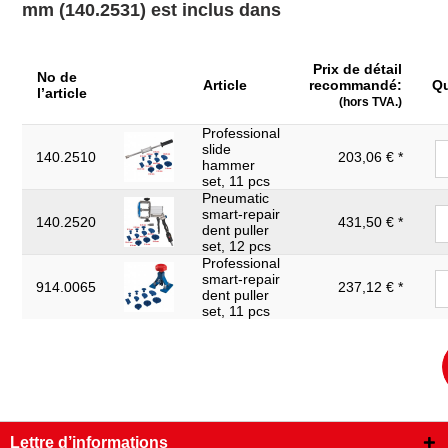
mm (140.2531) est inclus dans
Prix de détail
No de
Article
recommandé:
Qu
l’article
(hors TVA.)
Professional
slide
140.2510
203,06 € *
hammer
set, 11 pcs
Pneumatic
smart-repair
140.2520
431,50 € *
dent puller
set, 12 pcs
Professional
smart-repair
914.0065
237,12 € *
dent puller
set, 11 pcs
Lettre d’informations