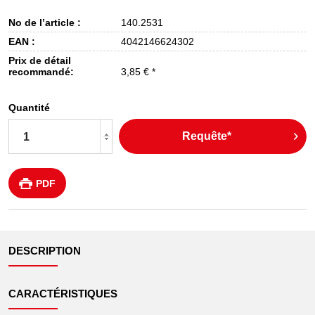
No de l’article :
140.2531
EAN :
4042146624302
Prix de détail
recommandé:
3,85 € *
Quantité
Requête*
PDF
DESCRIPTION
CARACTÉRISTIQUES