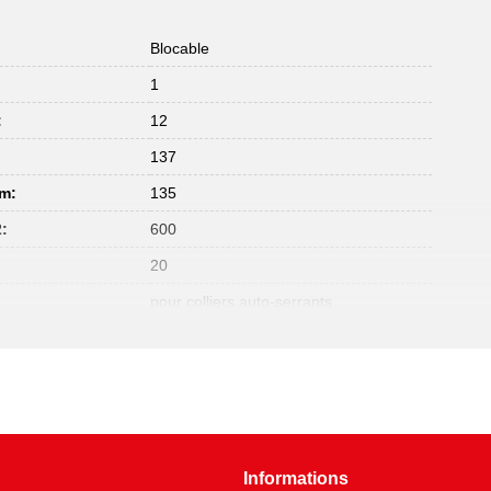
Blocable
1
:
12
:
137
mm:
135
:
600
20
pour colliers auto-serrants
Informations