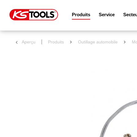
Produits
Service
Secte
Aperçu
Produits
Outillage automobile
Mo