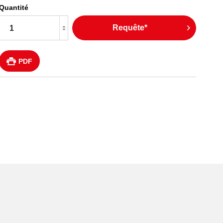
Quantité
Requête*
PDF