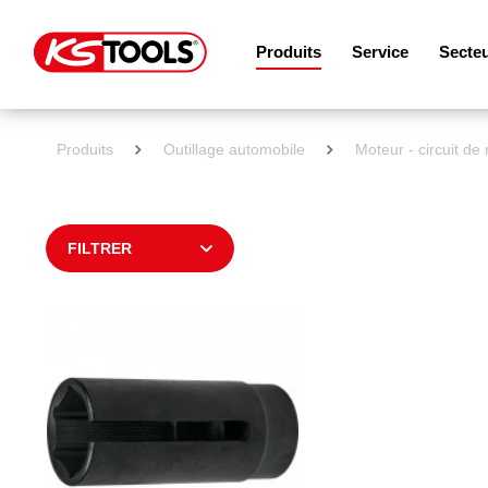
Produits
Service
Secte
Produits
Outillage automobile
Moteur - circuit de
FILTRER