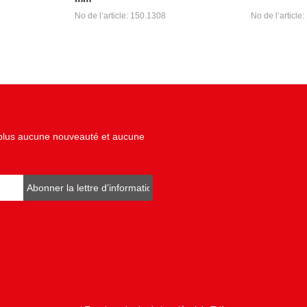
No de l’article: 150.1308
No de l’article
z plus aucune nouveauté et aucune
Abonner la lettre d’informations