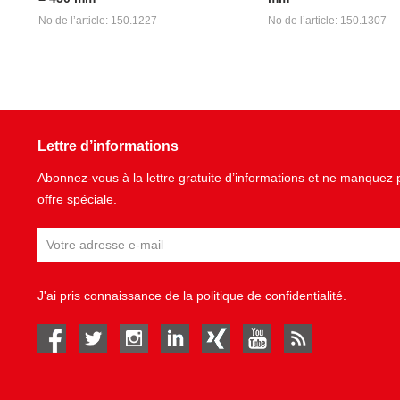
No de l’article: 150.1227
No de l’article: 150.1307
Lettre d’informations
Abonnez-vous à la lettre gratuite d’informations et ne manque
offre spéciale.
J'ai pris connaissance de la
politique de confidentialité
.
facebook
twitter
instagram
linked in
Xing
youtube
rss