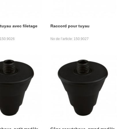
tuyau avec filetage
Raccord pour tuyau
: 150.9026
No de l’article: 150.9027
houc, petit modèle
Cône caoutchouc, grand modèle