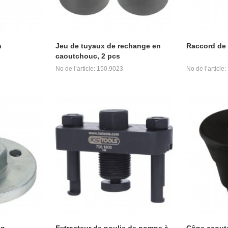
n
Jeu de tuyaux de rechange en
Raccord de 
caoutchouc, 2 pcs
No de l’article: 150.9023
No de l’article
in
Extracteur de poulie de pompe à
Cône caoutc