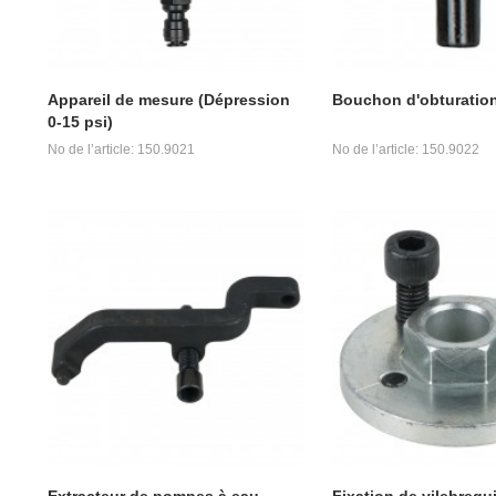
Appareil de mesure (Dépression
Bouchon d'obturatio
0-15 psi)
No de l’article: 150.9021
No de l’article: 150.9022
Extracteur de pompes à eau
Fixation de vilebrequ