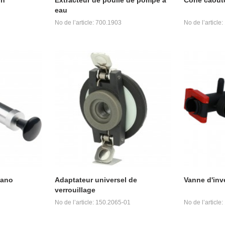
eau
No de l’article: 700.1903
No de l’article
mano
Adaptateur universel de
Vanne d'inv
verrouillage
No de l’article: 150.2065-01
No de l’article