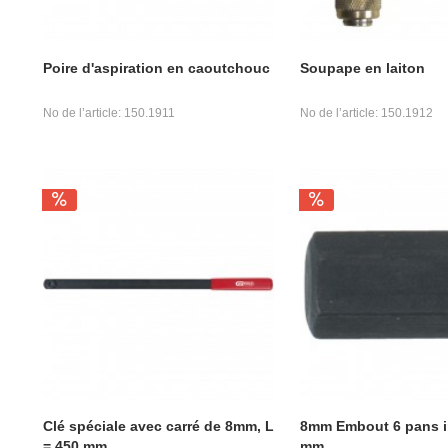
Poire d'aspiration en caoutchouc
Soupape en laiton
No de l’article: 150.1911
No de l’article: 150.1912
Clé spéciale avec carré de 8mm, L
8mm Embout 6 pans in
= 450 mm
mm