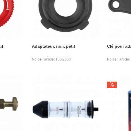
it
Adaptateur, noir, petit
Clé pour ad
No de l’article: 150.2068
No de l’article