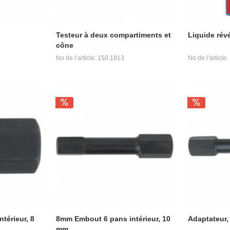
Testeur à deux compartiments et
Liquide révé
cône
No de l’article: 150.1913
No de l’article
térieur, 8
8mm Embout 6 pans intérieur, 10
Adaptateur,
mm