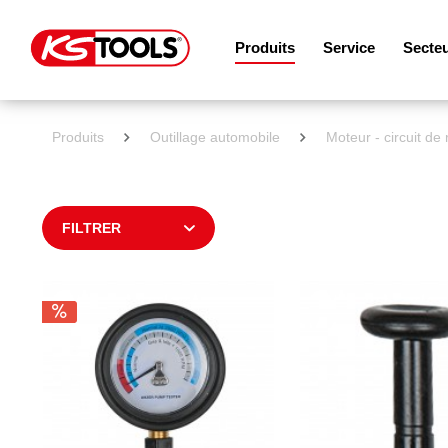
Produits
Service
Secte
Produits
Outillage automobile
Moteur - circuit de
FILTRER