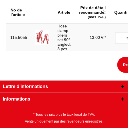
Prix de détail
No de
Article
recommandé:
Quanti
l’article
(hors TVA.)
Hose
clamp
pliers
115.5055
13,00 € *
set 90°
angled,
3 pcs
Re
Lettre d’informations
Informations
* Tous les prix plus le taux légal de TVA.
Vente uniquement par des revendeurs enregistrés.