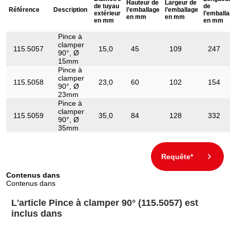
Hauteur de
Largeur de
de tuyau
de
Référence
Description
l’emballage
l’emballage
Matière:
Plastique
extérieur
l’emball
en mm
en mm
en mm
en mm
Pince à
clamper
115.5057
15,0
45
109
247
90°, Ø
15mm
Pince à
clamper
115.5058
23,0
60
102
154
90°, Ø
23mm
Pince à
clamper
115.5059
35,0
84
128
332
90°, Ø
35mm
Requête*
Contenus dans
Contenus dans
L'article Pince à clamper 90° (115.5057) est
inclus dans