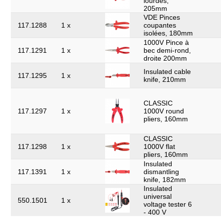
lourdes,
205mm
VDE Pinces
117.1288
1 x
coupantes
isolées, 180mm
1000V Pince à
117.1291
1 x
bec demi-rond,
droite 200mm
Insulated cable
117.1295
1 x
knife, 210mm
CLASSIC
117.1297
1 x
1000V round
pliers, 160mm
CLASSIC
117.1298
1 x
1000V flat
pliers, 160mm
Insulated
117.1391
1 x
dismantling
knife, 182mm
Insulated
universal
550.1501
1 x
voltage tester 6
- 400 V