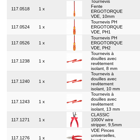
Tournevis
Fente
117.0518
1 x
ERGOTORQUE
VDE, 10mm
Tournevis PH
117.0524
1 x
ERGOTORQUE
VDE, PH1
Tournevis PH
117.0526
1 x
ERGOTORQUE
VDE, PH2
Tournevis à
douilles avec
117.1238
1 x
revêtement
isolant, 8 mm
Tournevis à
douilles avec
117.1240
1 x
revêtement
isolant, 10 mm
Tournevis à
douilles avec
117.1243
1 x
revêtement
isolant, 13 mm
CLASSIC
117.1271
1 x
1000V wire
stripper, 9,5mm
VDE Pinces
universelles,
117.1276
1 x