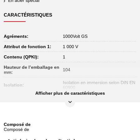
En acier spécial
CARACTÉRISTIQUES
Agréments:
1000Volt GS
Attribut de fonction 1:
1 000 V
Contenu (QPKI):
1
Hauteur de l’emballage en
104
mm:
Isolation en immersion selon DIN EN
Isolation:
60900
Afficher plus de caractéristiques
Largeur de l’emballage en
352
mm:
Longueur de l’emballage
450
en mm:
Composé de
Matière:
Outil en alliage spécial
Composé de
Norme:
IEC 60900