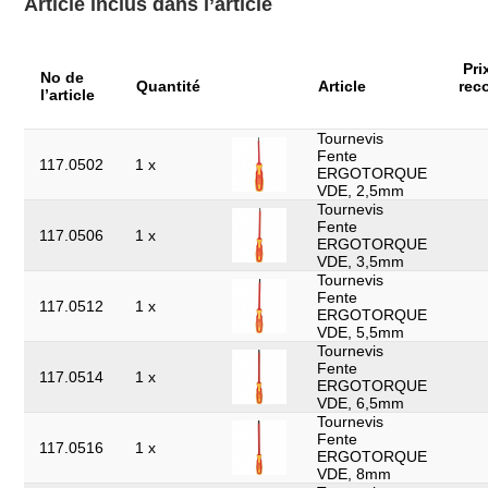
Article inclus dans l’article
Pièces dans le set:
20
Poids en g:
4500
Pri
No de
Quantité
Article
rec
l’article
Retour exclu:
Oui
Tournevis
Fente
117.0502
1 x
ERGOTORQUE
VDE, 2,5mm
Tournevis
Fente
117.0506
1 x
ERGOTORQUE
VDE, 3,5mm
Tournevis
Fente
117.0512
1 x
ERGOTORQUE
VDE, 5,5mm
Tournevis
Fente
117.0514
1 x
ERGOTORQUE
VDE, 6,5mm
Tournevis
Fente
117.0516
1 x
ERGOTORQUE
VDE, 8mm