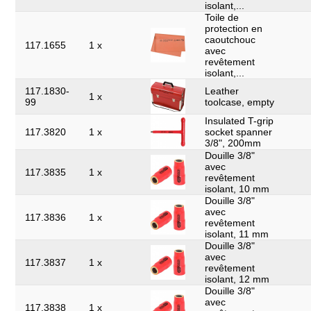
isolant,...
Toile de
protection en
caoutchouc
117.1655
1 x
avec
revêtement
isolant,...
117.1830-
Leather
1 x
99
toolcase, empty
Insulated T-grip
117.3820
1 x
socket spanner
3/8", 200mm
Douille 3/8"
avec
117.3835
1 x
revêtement
isolant, 10 mm
Douille 3/8"
avec
117.3836
1 x
revêtement
isolant, 11 mm
Douille 3/8"
avec
117.3837
1 x
revêtement
isolant, 12 mm
Douille 3/8"
avec
117.3838
1 x