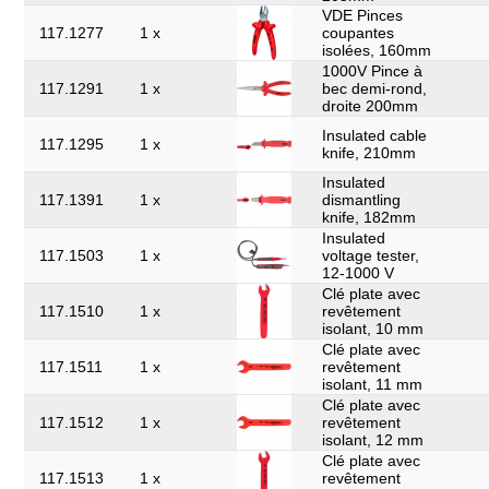
VDE Pinces
117.1277
1 x
coupantes
isolées, 160mm
1000V Pince à
117.1291
1 x
bec demi-rond,
droite 200mm
Insulated cable
117.1295
1 x
knife, 210mm
Insulated
117.1391
1 x
dismantling
knife, 182mm
Insulated
117.1503
1 x
voltage tester,
12-1000 V
Clé plate avec
117.1510
1 x
revêtement
isolant, 10 mm
Clé plate avec
117.1511
1 x
revêtement
isolant, 11 mm
Clé plate avec
117.1512
1 x
revêtement
isolant, 12 mm
Clé plate avec
117.1513
1 x
revêtement