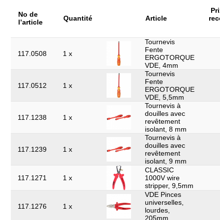
Pr
No de
Quantité
Article
re
l’article
Tournevis
Fente
117.0508
1 x
ERGOTORQUE
VDE, 4mm
Tournevis
Fente
117.0512
1 x
ERGOTORQUE
VDE, 5,5mm
Tournevis à
douilles avec
117.1238
1 x
revêtement
isolant, 8 mm
Tournevis à
douilles avec
117.1239
1 x
revêtement
isolant, 9 mm
CLASSIC
117.1271
1 x
1000V wire
stripper, 9,5mm
VDE Pinces
universelles,
117.1276
1 x
lourdes,
205mm