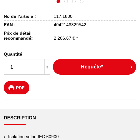
No de l’article :
117.1830
EAN :
4042146329542
Prix de détail
recommandé:
2 206,67 € *
Quantité
Requête*
PDF
DESCRIPTION
Isolation selon IEC 60900