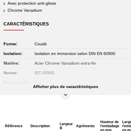
Avec protection anti-glisse
Chrome Vanadium
CARACTÉRISTIQUES
Forme:
Coudé
Isolation:
Isolation en immersion selon DIN EN 60900
Matière:
Acier Chrome Vanadium extra-fin
Norme:
IEC 60900
Retour exclu:
Oui
Afficher plus de caractéristiques
Hauteur de
Larg
Largeur
Référence
Description
Agréments
l’emballage
l’emb
B
en mm
en 