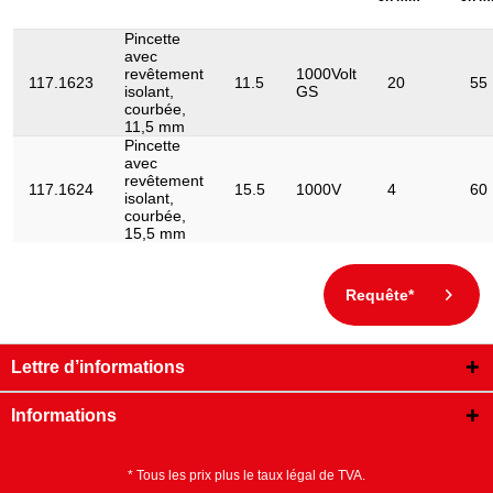
Pincette
avec
revêtement
1000Volt
117.1623
11.5
20
55
isolant,
GS
courbée,
11,5 mm
Pincette
avec
revêtement
117.1624
15.5
1000V
4
60
isolant,
courbée,
15,5 mm
Requête*
Lettre d’informations
Informations
* Tous les prix plus le taux légal de TVA.