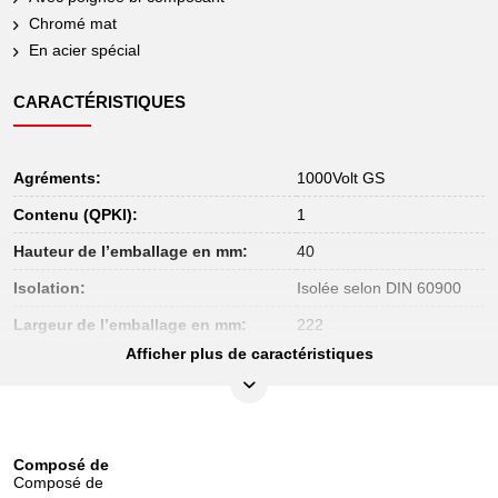
Chromé mat
En acier spécial
CARACTÉRISTIQUES
Agréments:
1000Volt GS
Contenu (QPKI):
1
Hauteur de l’emballage en mm:
40
Isolation:
Isolée selon DIN 60900
Largeur de l’emballage en mm:
222
Afficher plus de caractéristiques
Longueur de l’emballage en mm:
380
Matière:
Outil en alliage spécial
Matière 2:
Chromée mat
Composé de
Norme:
IEC 60900
Composé de