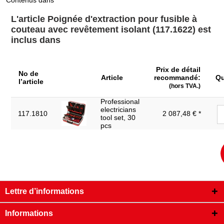
Contenus dans
L'article Poignée d'extraction pour fusible à
couteau avec revêtement isolant (117.1622) est
inclus dans
Prix de détail
No de
Article
recommandé:
Qu
l’article
(hors TVA.)
Professional
electricians
117.1810
2 087,48 € *
tool set, 30
pcs
Lettre d’informations
Informations