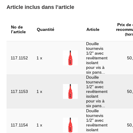
Longueur de l’emballage
Article inclus dans l’article
590
en mm:
Matière:
Outil en alliage spécial
Prix de 
No de
Norme:
IEC 60900
Quantité
Article
recomm
l’article
(hor
Pièces dans le set:
15
Douille
tournevis
Poids en g:
3986
1/2" avec
117.1152
1 x
revêtement
50,
Profil 1:
6 pans
isolant
pour vis à
Retour exclu:
Oui
six pans...
Douille
tournevis
1/2" avec
117.1153
1 x
revêtement
50,
isolant
pour vis à
six pans...
Douille
tournevis
1/2" avec
117.1154
1 x
revêtement
50,
isolant