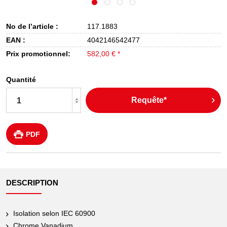
No de l’article :
117.1883
EAN :
4042146542477
Prix promotionnel:
582,00 € *
Quantité
Requête*
PDF
DESCRIPTION
Isolation selon IEC 60900
Chrome Vanadium