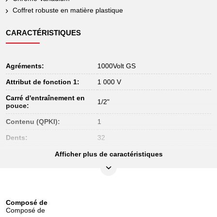
Coffret robuste en matière plastique
CARACTÉRISTIQUES
Agréments:
1000Volt GS
Attribut de fonction 1:
1 000 V
Carré d'entraînement en
1/2"
pouce:
Contenu (QPKI):
1
Dents:
32
Hauteur de l’emballage en
Afficher plus de caractéristiques
220
mm:
Isolation en immersion selon DIN EN
Isolation:
60900
Largeur de l’emballage en
Composé de
390
mm:
Composé de