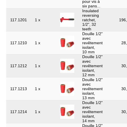
pour vis à
six pans...
Insulated
reversing
117.1201
1 x
ratchet,
196,
1/2", 32
teeth
Douille 1/2"
avec
117.1210
1 x
revêtement
28,
isolant,
10 mm
Douille 1/2"
avec
117.1212
1 x
revêtement
30,
isolant,
12 mm
Douille 1/2"
avec
117.1213
1 x
revêtement
30,
isolant,
13 mm
Douille 1/2"
avec
117.1214
1 x
revêtement
30,
isolant,
14 mm
Douille 1/2"