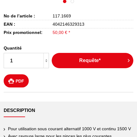
No de l’article :
117.1669
EAN :
4042146329313
Prix promotionnel:
50,00 € *
Quantité
Requête*
PDF
DESCRIPTION
Pour utilisation sous courant alternatif 1000 V et continu 1500 V
Avec raynure large pour les pinces les plus courantes