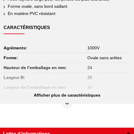
Forme ovale, sans bord saillant
En matière PVC résistant
CARACTÉRISTIQUES
Agréments:
1000V
Forme:
Ovale sans arêtes
Hauteur de l’emballage en mm:
24
Largeur B:
20
Largeur de l’emballage en mm:
44
Afficher plus de caractéristiques
Longueur de l’emballage en mm:
197
Longueur totale L en mm:
170.0
Matière:
Plastique
Poids en g:
100
Lettre d’informations