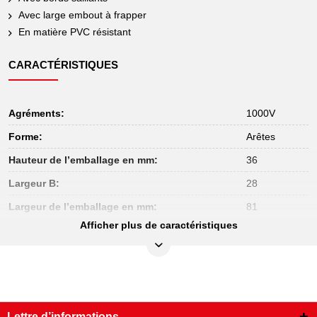
Avec large embout à frapper
En matière PVC résistant
CARACTÉRISTIQUES
Agréments:
1000V
Forme:
Arêtes
Hauteur de l’emballage en mm:
36
Largeur B:
28
Largeur de l’emballage en mm:
81
Afficher plus de caractéristiques
Longueur de l’emballage en mm:
186
Longueur totale L en mm:
170.0
Matière:
Plastique
Poids en g:
90
Lettre d’informations